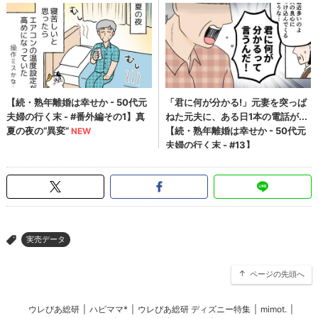
実売データ
>
ページの先頭へ
ウレぴあ総研
|
ハピママ*
|
ウレぴあ総研 ディズニー特集
|
mimot.
|