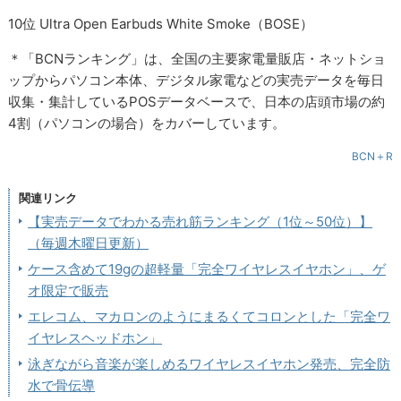
10位 Ultra Open Earbuds White Smoke（BOSE）
＊「BCNランキング」は、全国の主要家電量販店・ネットショ
ップからパソコン本体、デジタル家電などの実売データを毎日
収集・集計しているPOSデータベースで、日本の店頭市場の約
4割（パソコンの場合）をカバーしています。
BCN＋R
関連リンク
【実売データでわかる売れ筋ランキング（1位～50位）】
（毎週木曜日更新）
ケース含めて19gの超軽量「完全ワイヤレスイヤホン」、ゲ
オ限定で販売
エレコム、マカロンのようにまるくてコロンとした「完全ワ
イヤレスヘッドホン」
泳ぎながら音楽が楽しめるワイヤレスイヤホン発売、完全防
水で骨伝導