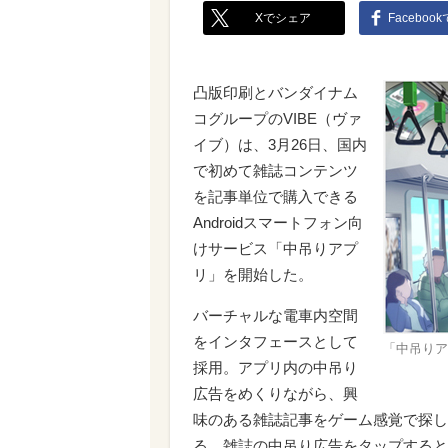
Xでシェア
Faceboo
凸版印刷とバンダイナム
コグループのVIBE（ヴァ
イブ）は、3月26日、国内
で初めて雑誌コンテンツ
を記事単位で購入できる
Androidスマートフォン向
けサービス「中吊りアプ
リ」を開始した。
バーチャルな電車内空間
をインタフェースとして
「中吊りア
採用。アプリ内の中吊り
広告をめくりながら、興
味のある雑誌記事をゲーム感覚で探し
る。雑誌の中吊り広告をタップすると