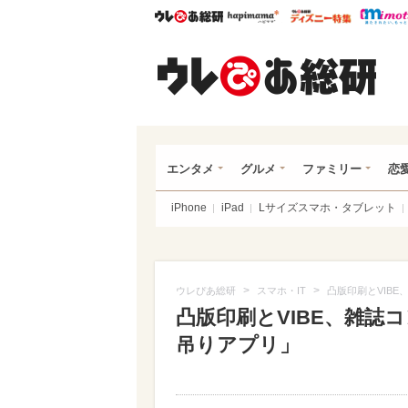
ウレぴあ総研
ハピママ*
ウレぴあ
ウレ
エンタメ
グルメ
ファミリー
恋
iPhone
iPad
Lサイズスマホ・タブレット
>
>
ウレぴあ総研
スマホ・IT
凸版印刷とVIB
凸版印刷とVIBE、雑誌
吊りアプリ」