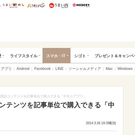
総研 ディズニー特集
mimot.
うまいめし
うまいパン
うまい肉
Medery.
ぴあ総研（うれぴあ）
愛
ライフスタイル
スマホ・IT
シゴト
プレゼント＆キャンペ
アプリ
Android
Facebook
LINE
ソーシャルメディア
Mac
Windows
E、雑誌コンテンツを記事単位で購入できる「中吊りアプリ」
コンテンツを記事単位で購入できる「中
2014.3.26 19:39配信