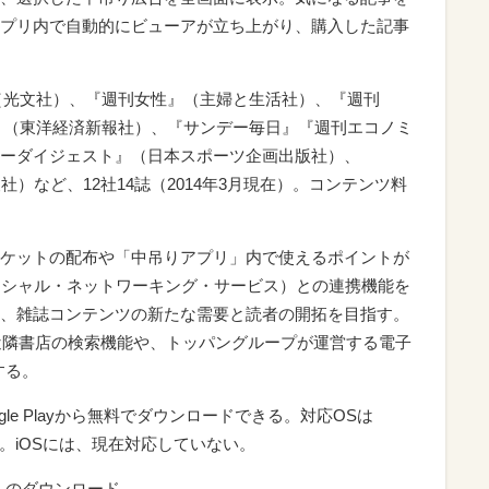
プリ内で自動的にビューアが立ち上がり、購入した記事
』（光文社）、『週刊女性』（主婦と生活社）、『週刊
済』（東洋経済新報社）、『サンデー毎日』『週刊エコノミ
ーダイジェスト』（日本スポーツ企画出版社）、
報社）など、12社14誌（2014年3月現在）。コンテンツ料
ケットの配布や「中吊りアプリ」内で使えるポイントが
ーシャル・ネットワーキング・サービス）との連携機能を
、雑誌コンテンツの新たな需要と読者の開拓を目指す。
近隣書店の検索機能や、トッパングループが運営する電子
する。
le Playから無料でダウンロードできる。対応OSは
対応）。iOSには、現在対応していない。
リ」のダウンロード