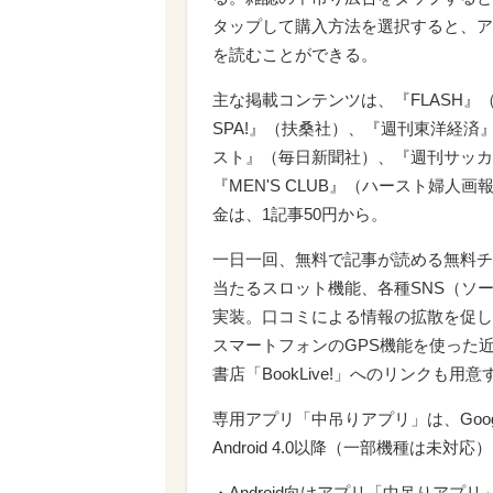
タップして購入方法を選択すると、ア
を読むことができる。
主な掲載コンテンツは、『FLASH
SPA!』（扶桑社）、『週刊東洋経
スト』（毎日新聞社）、『週刊サッカ
『MEN'S CLUB』（ハースト婦人画
金は、1記事50円から。
一日一回、無料で記事が読める無料チ
当たるスロット機能、各種SNS（ソ
実装。口コミによる情報の拡散を促し
スマートフォンのGPS機能を使った
書店「BookLive!」へのリンクも用意
専用アプリ「中吊りアプリ」は、Goog
Android 4.0以降（一部機種は未
・Android向けアプリ「中吊りアプ