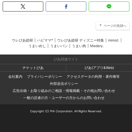
ページの先頭へ
ウレぴあ総研
|
ハピママ*
|
ウレぴあ総研 ディズニー特集
|
mimot.
|
うまいめし
|
うまいパン
|
うまい肉
|
Medery.
ぴあ関連サイト
チケットぴあ
ぴあ(アプリ&Web)
会社案内
プライバシーポリシー
アクセスデータの利用・著作権等
外部送信ポリシー
広告出稿・お取り組みのご相談・情報掲載・その他お問い合わせ
一般の読者の方・ユーザーの方からのお問い合わせ
Copyright (C) PIA Corporation. All Rights Reserved.