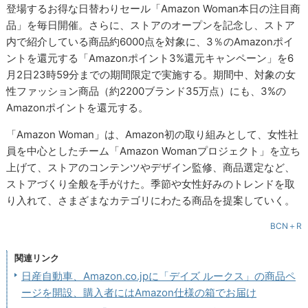
登場するお得な日替わりセール「Amazon Woman本日の注目商
品」を毎日開催。さらに、ストアのオープンを記念し、ストア
内で紹介している商品約6000点を対象に、3％のAmazonポイ
ントを還元する「Amazonポイント3%還元キャンペーン」を6
月2日23時59分までの期間限定で実施する。期間中、対象の女
性ファッション商品（約2200ブランド35万点）にも、3%の
Amazonポイントを還元する。
「Amazon Woman」は、Amazon初の取り組みとして、女性社
員を中心としたチーム「Amazon Womanプロジェクト」を立ち
上げて、ストアのコンテンツやデザイン監修、商品選定など、
ストアづくり全般を手がけた。季節や女性好みのトレンドを取
り入れて、さまざまなカテゴリにわたる商品を提案していく。
BCN＋R
関連リンク
日産自動車、Amazon.co.jpに「デイズ ルークス」の商品ペ
ージを開設、購入者にはAmazon仕様の箱でお届け