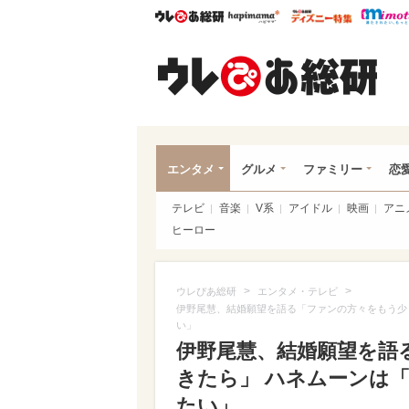
ウレぴあ総研
ハピママ*
ウレぴあ
ウレ
エンタメ
グルメ
ファミリー
恋
テレビ
音楽
V系
アイドル
映画
アニ
ヒーロー
>
>
ウレぴあ総研
エンタメ・テレビ
伊野尾慧、結婚願望を語る「ファンの方々をもう少
い」
伊野尾慧、結婚願望を語
きたら」 ハネムーンは
たい」