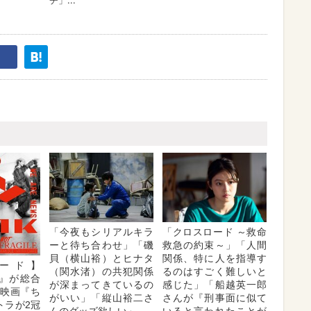
「今夜もシリアルキラ
「クロスロード ～救命
ーと待ち合わせ」「磯
救急の約束～」「人間
貝（横山裕）とヒナタ
関係、特に人を指導す
ード】
（関水渚）の共犯関係
るのはすごく難しいと
K』が総合
が深まってきているの
感じた」「船越英一郎
 映画『ち
がいい」「縦山裕二さ
さんが『刑事面に似て
トラが2冠
んのグッズ欲しい」
いると言われたことが