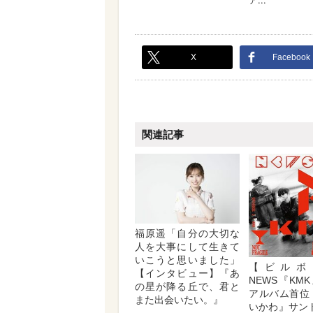
X
Facebook
関連記事
福原遥「自分の大切な
人を大事にして生きて
いこうと思いました」
【ビルボ
【インタビュー】『あ
NEWS『KM
の星が降る丘で、君と
アルバム首位
また出会いたい。』
いかわ』サン