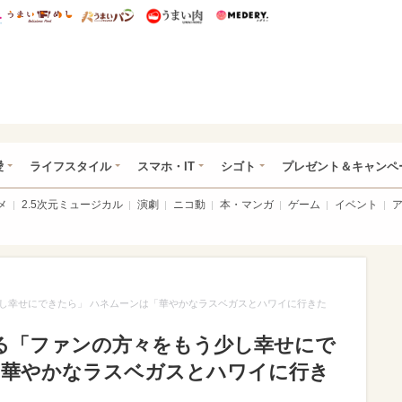
総研 ディズニー特集
mimot.
うまいめし
うまいパン
うまい肉
Medery.
ぴあ総研（うれぴあ）
愛
ライフスタイル
スマホ・IT
シゴト
プレゼント＆キャンペ
メ
2.5次元ミュージカル
演劇
ニコ動
本・マンガ
ゲーム
イベント
し幸せにできたら」 ハネムーンは「華やかなラスベガスとハワイに行きた
る「ファンの方々をもう少し幸せにで
「華やかなラスベガスとハワイに行き