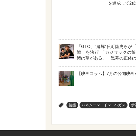
を達成して2
「GTO」“鬼塚”反町隆史らが
戦」を決行 「カジサックの
渚は華がある」「黒幕の正体
【映画コラム】7月の公開映画
>
芸能
ハネムーン・イン・ベガス
伊