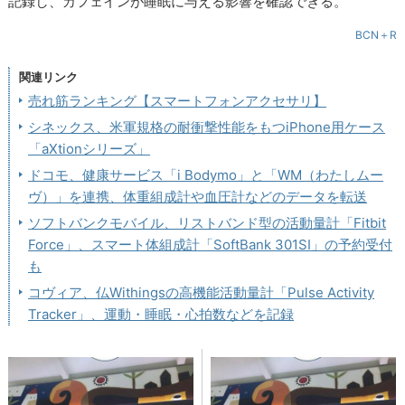
記録し、カフェインが睡眠に与える影響を確認できる。
BCN＋R
関連リンク
売れ筋ランキング【スマートフォンアクセサリ】
シネックス、米軍規格の耐衝撃性能をもつiPhone用ケース
「aXtionシリーズ」
ドコモ、健康サービス「i Bodymo」と「WM（わたしムー
ヴ）」を連携、体重組成計や血圧計などのデータを転送
ソフトバンクモバイル、リストバンド型の活動量計「Fitbit
Force」、スマート体組成計「SoftBank 301SI」の予約受付
も
コヴィア、仏Withingsの高機能活動量計「Pulse Activity
Tracker」、運動・睡眠・心拍数などを記録