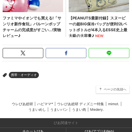
携帯・オーディオ
>
ページの先頭へ
ウレぴあ総研
|
ハピママ*
|
ウレぴあ総研 ディズニー特集
|
mimot.
|
うまいめし
|
うまいパン
|
うまい肉
|
Medery.
ぴあ関連サイト
チケットぴあ
ぴあ(アプリ&Web)