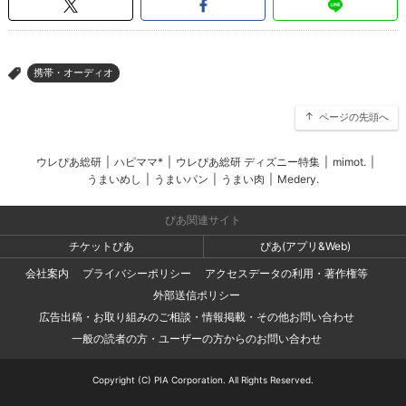
携帯・オーディオ
>
ページの先頭へ
ウレぴあ総研
|
ハピママ*
|
ウレぴあ総研 ディズニー特集
|
mimot.
|
うまいめし
|
うまいパン
|
うまい肉
|
Medery.
ぴあ関連サイト
チケットぴあ
ぴあ(アプリ&Web)
会社案内
プライバシーポリシー
アクセスデータの利用・著作権等
外部送信ポリシー
広告出稿・お取り組みのご相談・情報掲載・その他お問い合わせ
一般の読者の方・ユーザーの方からのお問い合わせ
Copyright (C) PIA Corporation. All Rights Reserved.