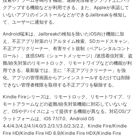
捜索やアラームを鳴らす機能、連絡先情報をクラウド上にバッ
クアップする機能などが利用できる。また、Appleが承認して
いないアプリのインストールなどができるJailbreakを検知し
て、ユーザーに通知する。
Android端末は、Jailbreakの検知を除いたiOS向け機能に加
え、不正アプリ対策のリアルタイム検索、SDカードスキャン、
不正アプリクリーナー、有害サイト規制（ペアレンタルコント
ロール）、迷惑SMS（ショートメッセージ）/迷惑着信対策、盗
難/紛失対策のリモートロック、リモートワイプなどの機能が利
用できる。最新版では、主に「不正アプリクリーナー」を強
化。アプリの管理画面からアンインストールするだけでは削除
できない管理者権限を取得する不正アプリを駆除する。
Kindle Fireシリーズは、リモートロック、リモートワイプ、リ
モートアラームなどの盗難/紛失対策機能に対応していないな
ど、OSやデバイスによって提供する機能が異なる。対応OS/プ
ラットフォームは、iOS 7.1/7.0、Android OS
4.4/4.3/4.2/4.1/4.0/3.2/3.1/3.0/2.3/2.2、Kindle Fire/Kindle
Fire HD/Kindle Fire HD 8.9/Kindle Fire HDX/Kindle Fire