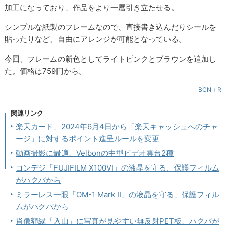
加工になっており、作品をより一層引き立たせる。
シンプルな紙製のフレームなので、直接書き込んだりシールを
貼ったりなど、自由にアレンジが可能となっている。
今回、フレームの新色としてライトピンクとブラウンを追加し
た。価格は759円から。
BCN＋R
関連リンク
楽天カード、2024年6月4日から「楽天キャッシュへのチャ
ージ」に対するポイント進呈ルールを変更
動画撮影に最適、Velbonの中型ビデオ雲台2種
コンデジ「FUJIFILM X100VI」の液晶を守る、保護フィルム
がハクバから
ミラーレス一眼「OM-1 Mark II」の液晶を守る、保護フィル
ムがハクバから
肖像額縁「入山」に写真が見やすい無反射PET板、ハクバが