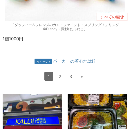
すべての画像
「ダッフィー＆フレンズのカム・ファインド・スプリング！」リング
©Disney（撮影/ だふねこ）
1個1000円
パーカーの着心地は!?
次ページ
1
2
3
»