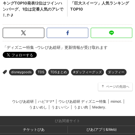
「ディズニー特集 -ウレぴあ総研」更新情報が受け取れます
disneygoods
TDS
TDSまとめ
#ダッフィーグッズ
ダッフィー
>
ページの先頭へ
ウレぴあ総研
|
ハピママ*
|
ウレぴあ総研 ディズニー特集
|
mimot.
|
うまいめし
|
うまいパン
|
うまい肉
|
Medery.
ぴあ関連サイト
チケットぴあ
ぴあ(アプリ&Web)