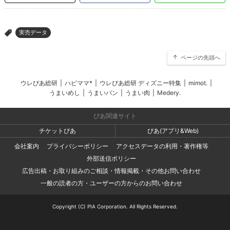
実売データ
>
ページの先頭へ
ウレぴあ総研
|
ハピママ*
|
ウレぴあ総研 ディズニー特集
|
mimot.
|
うまいめし
|
うまいパン
|
うまい肉
|
Medery.
ぴあ関連サイト
チケットぴあ
ぴあ(アプリ&Web)
会社案内
プライバシーポリシー
アクセスデータの利用・著作権等
外部送信ポリシー
広告出稿・お取り組みのご相談・情報掲載・その他お問い合わせ
一般の読者の方・ユーザーの方からのお問い合わせ
Copyright (C) PIA Corporation. All Rights Reserved.