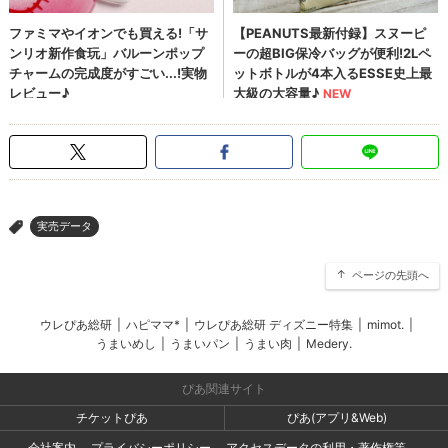
実売データ
>
ページの先頭へ
ウレぴあ総研
|
ハピママ*
|
ウレぴあ総研 ディズニー特集
|
mimot.
|
うまいめし
|
うまいパン
|
うまい肉
|
Medery.
ぴあ関連サイト
チケットぴあ
ぴあ(アプリ&Web)
会社案内
プライバシーポリシー
アクセスデータの利用・著作権等