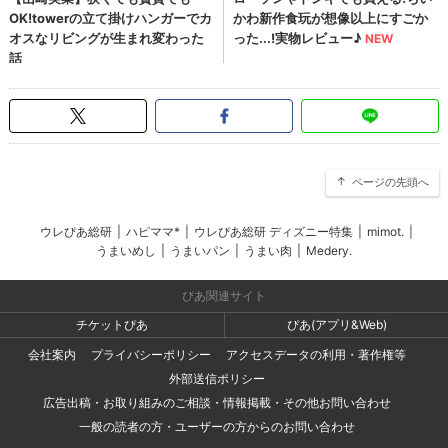
ページの先頭へ
ウレぴあ総研
|
ハピママ*
|
ウレぴあ総研 ディズニー特集
|
mimot.
|
うまいめし
|
うまいパン
|
うまい肉
|
Medery.
ぴあ関連サイト
チケットぴあ
ぴあ(アプリ&Web)
会社案内
プライバシーポリシー
アクセスデータの利用・著作権等
外部送信ポリシー
広告出稿・お取り組みのご相談・情報掲載・その他お問い合わせ
一般の読者の方・ユーザーの方からのお問い合わせ