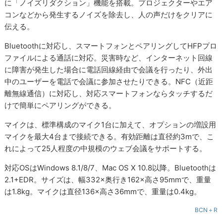
に「ノイズリダクション」機能を搭載。プロジェクターやエア
コンなどから発生するノイズを除去し、人の声だけをクリアに
伝える。
Bluetoothに対応し、スマートフォンとペアリングしてHFPプロ
ファイルによる通話に対応。災害時など、インターネット回線
に障害が発生した場合に電話回線経由で会議を行ったり、外出
中のユーザーを電話で会議に参加させたりできる。NFC（近距
離無線通信）に対応し、対応スマートフォンならタッチするだ
けで簡単にペアリングができる。
マイクは、標準構成のマイク1台に加えて、オプションの増設用
マイクを最大4台まで接続できる。有効距離は直径約3mで、こ
れによって25人程度の中規模のウェブ会議をサポートする。
対応OSはWindows 8.1/8/7、Mac OS X 10.8以降。Bluetoothは
2.1+EDR。サイズは、幅332×奥行き162×高さ95mmで、重量
は1.8kg。マイクは直径136×高さ36mmで、重量は0.4kg。
BCN＋R