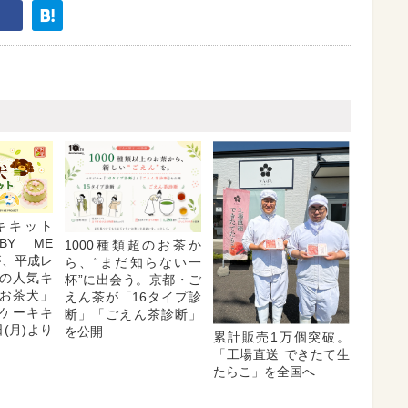
キキット
BY ME
1000種類超のお茶か
」が、平成レ
ら、“まだ知らない一
の人気キ
杯”に出会う。京都・ご
お茶犬」
えん茶が「16タイプ診
ケーキキ
断」「ごえん茶診断」
日(月)より
を公開
累計販売1万個突破。
「工場直送 できたて生
たらこ」を全国へ