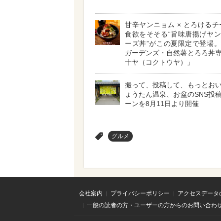
甘辛ヤンニョム × とろけるチ
食欲をそそる“旨味唐揚げヤ
ーズ丼”がこの夏限定で登場
ガーデンズ・自然薯とろろ丼
十ヤ（コクトウヤ）」
撮って、投稿して、もっとお
ょうたん温泉、お盆のSNS投
ーンを8月11日より開催
>
グルメ
会社案内
プライバシーポリシー
アクセスデータ
一般の読者の方・ユーザーの方からのお問い合わ