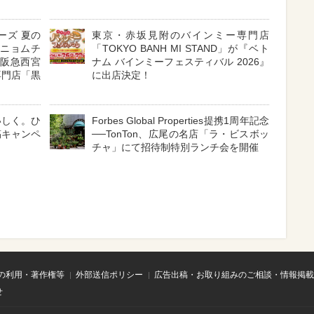
ーズ 夏の
東京・赤坂見附のバインミー専門店
ンニョムチ
「TOKYO BANH MI STAND」が『ベト
。阪急西宮
ナム バインミーフェスティバル 2026』
専門店「黒
に出店決定！
いしく。ひ
Forbes Global Properties提携1周年記念
稿キャンペ
──TonTon、広尾の名店「ラ・ビスボッ
チャ」にて招待制特別ランチ会を開催
の利用・著作権等
外部送信ポリシー
広告出稿・お取り組みのご相談・情報掲載
せ