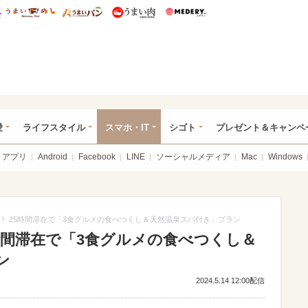
総研 ディズニー特集
mimot.
うまいめし
うまいパン
うまい肉
Medery.
ぴあ総研（うれぴあ）
愛
ライフスタイル
スマホ・IT
シゴト
プレゼント＆キャンペ
アプリ
Android
Facebook
LINE
ソーシャルメディア
Mac
Windows
！ 25時間滞在で「3食グルメの食べつくし＆天然温泉スパ付き」プラン
時間滞在で「3食グルメの食べつくし＆
ン
2024.5.14 12:00配信