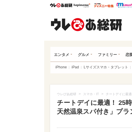
ウレぴあ総研
ハピママ*
ウレぴあ
ウレ
エンタメ
グルメ
ファミリー
恋
iPhone
iPad
Lサイズスマホ・タブレット
>
>
ウレぴあ総研
スマホ・IT
チートデイに最適
チートデイに最適！ 25
天然温泉スパ付き」プラ