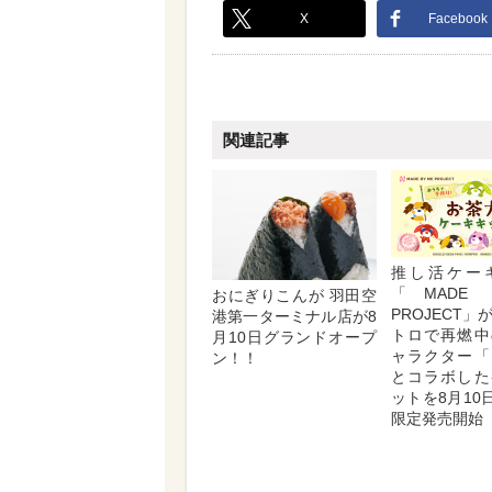
X
Facebook
関連記事
推し活ケー
「MADE 
おにぎりこんが 羽田空
PROJECT
港第一ターミナル店が8
トロで再燃中
月10日グランドオープ
ャラクター「
ン！！
とコラボした
ットを8月10
限定発売開始