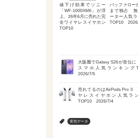
値下げ効果でソニー
バッファロー
「WF-1000XM6」が浮
まで独占 無
上、26年6月に売れた完
ーター人気ラ
全ワイヤレスイヤホン
TOP10 2026/
TOP10
大阪圏でGalaxy S26が首位に A
スマホ人気ランキングT
2026/7/5
売れてるのはAirPods Pro 
ヤレスイヤホン人気ラ
TOP10 2026/7/4
>
実売データ