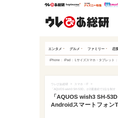
ウレぴあ総研
ハピママ*
ウレぴあ
ウレ
エンタメ
グルメ
ファミリー
恋
iPhone
iPad
Lサイズスマホ・タブレット
>
>
ウレぴあ総研
スマホ・IT
「AQUOS wish3 SH-53D」が2週連続で1位を制す 
「AQUOS wish3 S
AndroidスマートフォンTOP