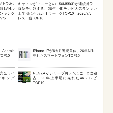
が上位3位
キヤノンがソニーとの
50M550Rが連続首位
線LANル
首位争い制する、26年
4Kテレビ人気ランキン
ンキング
上半期に売れたミラー
グTOP10 2026/7/5
7/5
レス一眼TOP10
ndroid
iPhone 17が8カ月連続首位、26年6月に
OP10
売れたスマートフォンTOP10
3 完全ワイ
REGZAがシャープ抑えて1位・2位独
ンキング
占、26年上半期に売れた4Kテレビ
TOP10