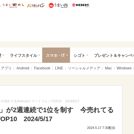
総研 ディズニー特集
mimot.
うまいめし
うまいパン
うまい肉
Medery.
ぴあ総研（うれぴあ）
愛
ライフスタイル
スマホ・IT
シゴト
プレゼント＆キャンペ
アプリ
Android
Facebook
LINE
ソーシャルメディア
Mac
Windows
今売れてるAndroidスマートフォンTOP10 2024/5/17
H-53D」が2週連続で1位を制す 今売れてる
10 2024/5/17
2024.5.17 7:30配信