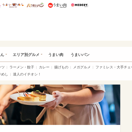
総研 ディズニー特集
mimot.
うまいめし
うまいパン
うまい肉
Medery.
いめし
はん
エリア別グルメ
うまい肉
うまいパン
ーツ
ラーメン・餃子
カレー
揚げもの
メガグルメ
ファミレス・大手チェ
りめし
達人のイチオシ！