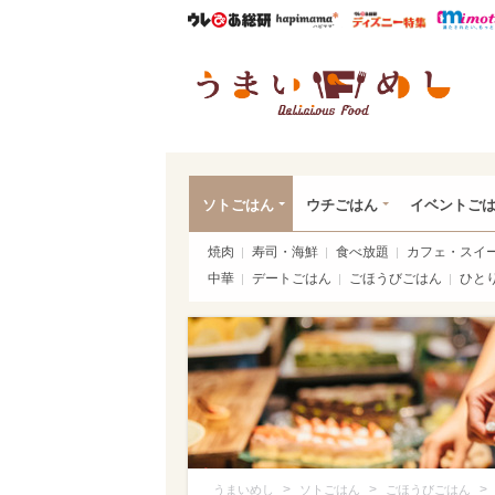
ウレぴあ総研
ハピママ*
ウレぴあ
うま
ソトごはん
ウチごはん
イベントご
焼肉
寿司・海鮮
食べ放題
カフェ・スイ
中華
デートごはん
ごほうびごはん
ひと
>
>
>
うまいめし
ソトごはん
ごほうびごはん