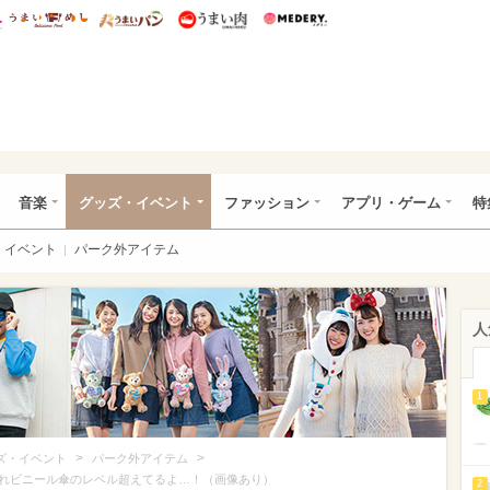
総研 ディズニー特集
mimot.
うまいめし
うまいパン
うまい肉
Medery.
ズニー特集 -ウレぴあ総研
音楽
グッズ・イベント
ファッション
アプリ・ゲーム
特
イベント
パーク外アイテム
人
1
>
>
ズ・イベント
パーク外アイテム
れビニール傘のレベル超えてるよ…！（画像あり）
2