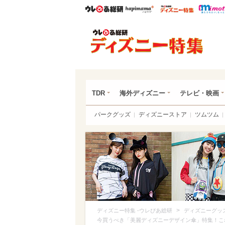
ウレぴあ総研
ハピママ*
ウレぴあ
ディ
TDR
海外ディズニー
テレビ・映画
パークグッズ
ディズニーストア
ツムツム
>
ディズニー特集 -ウレぴあ総研
ディズニーグッ
今買うべき「美麗ディズニーデザイン傘」特集！こ