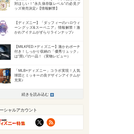
対ほしい！“永久保存版レベル”の必見グ
ッズ発売決定♪【情報解禁】
【ディズニー】「ダッフィーのハロウィ
ーングッズ&スーベニア」情報解禁！激
かわアイテムがずらりラインナップ♪
【MILKFED.×ディズニー】激かわポーチ
付き！しっかり収納の「優秀リュック」
は“買い”の一品！（実物レビュー）
「MLB×ディズニー」コラボ実現！人気
球団とミッキーの良デザインアイテムが
充実♪
続きを読み込む
ーシャルアカウント
X
RSS