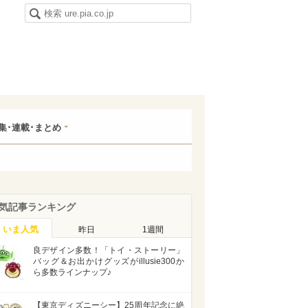
集･連載･まとめ
気記事ランキング
いま人気
昨日
1週間
良デザイン多数！「トイ・ストーリー」
バッグ＆お出かけグッズがillusie300か
ら多数ラインナップ♪
【東京ディズニーシー】25周年記念に絶