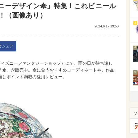
ニーデザイン傘」特集！これビニール
！（画像あり）
3
2024.6.17 19:50
kでシェア
4
Shop（ディズニーファンタジーショップ）にて、雨の日が待ち遠し
「傘」が販売中。傘に合うおすすめコーディネートや、作品
5
推しポイント満載の愛用レビュー。
ソ