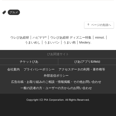
グルメ
>
ページの先頭へ
ウレぴあ総研
|
ハピママ*
|
ウレぴあ総研 ディズニー特集
|
mimot.
|
うまいめし
|
うまいパン
|
うまい肉
|
Medery.
ぴあ関連サイト
チケットぴあ
ぴあ(アプリ&Web)
会社案内
プライバシーポリシー
アクセスデータの利用・著作権等
外部送信ポリシー
広告出稿・お取り組みのご相談・情報掲載・その他お問い合わせ
一般の読者の方・ユーザーの方からのお問い合わせ
Copyright (C) PIA Corporation. All Rights Reserved.