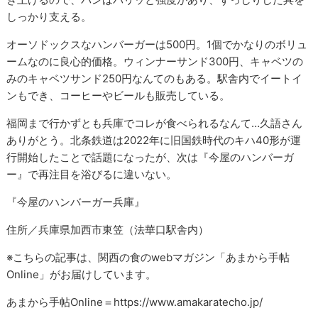
しっかり支える。
オーソドックスなハンバーガーは500円。1個でかなりのボリュ
ームなのに良心的価格。ウィンナーサンド300円、キャベツの
みのキャベツサンド250円なんてのもある。駅舎内でイートイ
ンもでき、コーヒーやビールも販売している。
福岡まで行かずとも兵庫でコレが食べられるなんて…久語さん
ありがとう。北条鉄道は2022年に旧国鉄時代のキハ40形が運
行開始したことで話題になったが、次は『今屋のハンバーガ
ー』で再注目を浴びるに違いない。
『今屋のハンバーガー兵庫』
住所／兵庫県加西市東笠（法華口駅舎内）
※こちらの記事は、関西の食のwebマガジン「あまから手帖
Online」がお届けしています。
あまから手帖Online＝https://www.amakaratecho.jp/