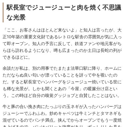
駅長室でジュージューと肉を焼く不思議
な光景
「ここ、お客さんはほとんど来ないよ」と知人は言ったが、大
正10年築の重要文化財であるレトロな駅舎の雰囲気が気に入っ
て即オープン。知人の予言に反して、鉄道ファンや地元客がち
らほら訪れるようになり、噂も広まったのか土日は長蛇の列が
できるほどに。
余談だが私は、別の用事でたまたま法華口駅に降り、ホームに
ただならぬ良い匂いが漂っていることを訝って中を覗いたの
だ。すると駅長室でハンバーグをジュージュー焼いている世に
も稀な光景が。しかも聞くとあの「今屋」の暖簾分け店とい
う。この時ほど自分の嗅覚グッジョブと自賛したことはない。
牛と豚の合い挽き肉にたっぷりの玉ネギが入ったハンバーグは
ジューシーでふわふわ。炒めキャベツは牛ミンチとタマネギも
混ぜているのでパンチ満点。挟んでからオーブンでもう一度焼
き上げるので、パンはバリッと強度があり、ずっしりした具を