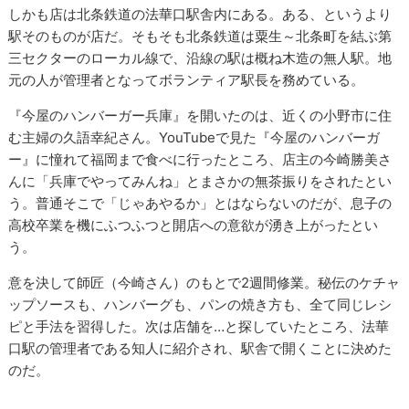
しかも店は北条鉄道の法華口駅舎内にある。ある、というより
駅そのものが店だ。そもそも北条鉄道は粟生～北条町を結ぶ第
三セクターのローカル線で、沿線の駅は概ね木造の無人駅。地
元の人が管理者となってボランティア駅長を務めている。
『今屋のハンバーガー兵庫』を開いたのは、近くの小野市に住
む主婦の久語幸紀さん。YouTubeで見た『今屋のハンバーガ
ー』に憧れて福岡まで食べに行ったところ、店主の今崎勝美さ
んに「兵庫でやってみんね」とまさかの無茶振りをされたとい
う。普通そこで「じゃあやるか」とはならないのだが、息子の
高校卒業を機にふつふつと開店への意欲が湧き上がったとい
う。
意を決して師匠（今崎さん）のもとで2週間修業。秘伝のケチャ
ップソースも、ハンバーグも、パンの焼き方も、全て同じレシ
ピと手法を習得した。次は店舗を…と探していたところ、法華
口駅の管理者である知人に紹介され、駅舎で開くことに決めた
のだ。