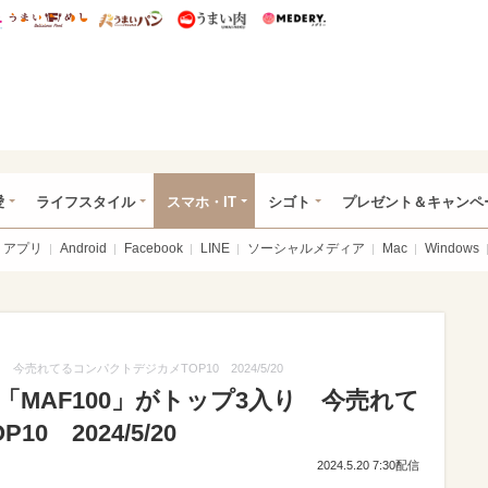
総研 ディズニー特集
mimot.
うまいめし
うまいパン
うまい肉
Medery.
ぴあ総研（うれぴあ）
愛
ライフスタイル
スマホ・IT
シゴト
プレゼント＆キャンペ
アプリ
Android
Facebook
LINE
ソーシャルメディア
Mac
Windows
今売れてるコンパクトデジカメTOP10 2024/5/20
MAF100」がトップ3入り 今売れて
 2024/5/20
2024.5.20 7:30配信