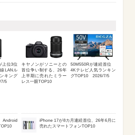
が上位3位
キヤノンがソニーとの
50M550Rが連続首位
線LANル
首位争い制する、26年
4Kテレビ人気ランキン
ンキング
上半期に売れたミラー
グTOP10 2026/7/5
7/5
レス一眼TOP10
ndroid
iPhone 17が8カ月連続首位、26年6月に
OP10
売れたスマートフォンTOP10