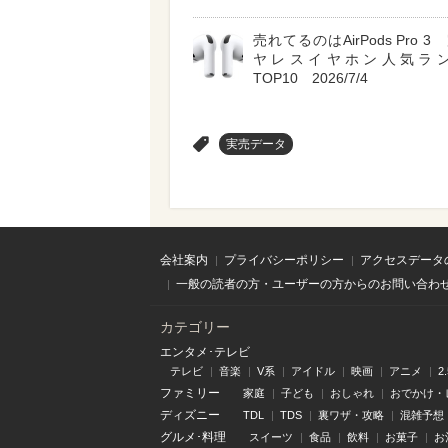
売れてるのはAirPods Pro 
ヤレスイヤホン人気ラ
TOP10 2026/7/4
>
実売データ
会社案内
プライバシーポリシー
アクセスデータ
一般の読者の方・ユーザーの方からのお問い合わ
カテゴリー
エンタメ･テレビ
テレビ
音楽
V系
アイドル
映画
アニメ
2
ファミリー
家庭
子ども
おしゃれ
おでかけ・
ディズニー
TDL
TDS
裏ワザ・攻略
混雑予想
グルメ･料理
スイーツ
食品
飲料
お菓子
お