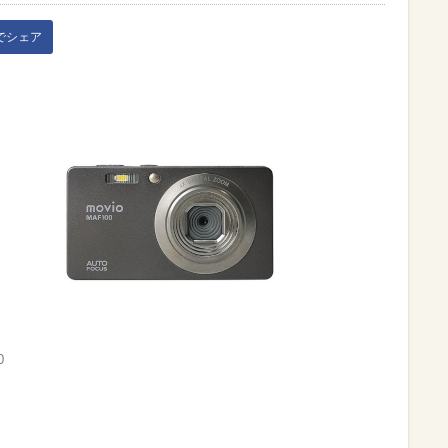
kでシェア
0