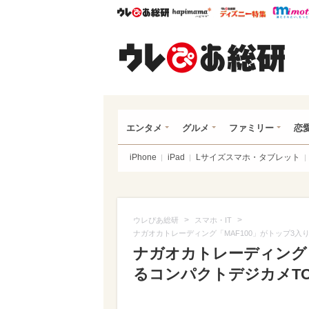
ウレぴあ総研
ハピママ*
ウレぴあ
ウレ
エンタメ
グルメ
ファミリー
恋
iPhone
iPad
Lサイズスマホ・タブレット
>
>
ウレぴあ総研
スマホ・IT
ナガオカトレーディング「MAF100」がトップ3入り 
ナガオカトレーディング「
るコンパクトデジカメTOP10