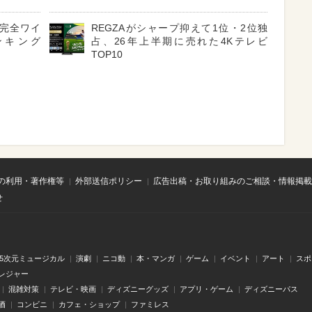
3 完全ワイ
REGZAがシャープ抑えて1位・2位独
ンキング
占、26年上半期に売れた4Kテレビ
TOP10
の利用・著作権等
外部送信ポリシー
広告出稿・お取り組みのご相談・情報掲載
せ
.5次元ミュージカル
演劇
ニコ動
本・マンガ
ゲーム
イベント
アート
スポ
レジャー
混雑対策
テレビ・映画
ディズニーグッズ
アプリ・ゲーム
ディズニーパス
酒
コンビニ
カフェ・ショップ
ファミレス