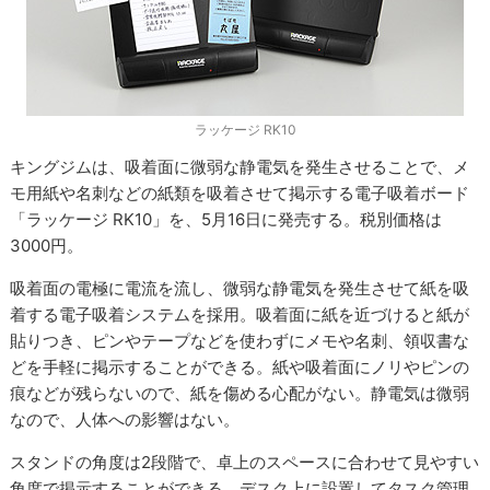
ラッケージ RK10
キングジムは、吸着面に微弱な静電気を発生させることで、メ
モ用紙や名刺などの紙類を吸着させて掲示する電子吸着ボード
「ラッケージ RK10」を、5月16日に発売する。税別価格は
3000円。
吸着面の電極に電流を流し、微弱な静電気を発生させて紙を吸
着する電子吸着システムを採用。吸着面に紙を近づけると紙が
貼りつき、ピンやテープなどを使わずにメモや名刺、領収書な
どを手軽に掲示することができる。紙や吸着面にノリやピンの
痕などが残らないので、紙を傷める心配がない。静電気は微弱
なので、人体への影響はない。
スタンドの角度は2段階で、卓上のスペースに合わせて見やすい
角度で掲示することができる。デスク上に設置してタスク管理