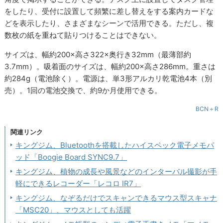
をしたり、受付に設置して頻繁に差し替えをする案内カードな
どを表示したり、さまざまなシーンで活用できる。ただし、複
数枚の紙を重ねて貼りつけることはできない。
サイズは、幅約200×高さ322×奥行き32mm（最薄部約
3.7mm）。吸着面のサイズは、幅約200×高さ286mm。重さは
約284g（電池除く）。電源は、単3形アルカリ乾電池4本（別
売）。1回の電池交換で、約9か月使用できる。
BCN＋R
関連リンク
キングジム、Bluetoothを搭載したハイスペック電子メモパ
ッド「Boogie Board SYNC9.7」
キングジム、植物の成長や風景などのインターバル撮影が手
軽にできるレコーダー「レコロ IR7」
キングジム、なぞるだけでスキャンできるマウス型スキャナ
「MSC20」、マウスとしても活躍