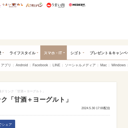
総研 ディズニー特集
mimot.
うまいめし
うまいパン
うまい肉
Medery.
ぴあ総研（うれぴあ）
愛
ライフスタイル
スマホ・IT
シゴト
プレゼント＆キャンペ
アプリ
Android
Facebook
LINE
ソーシャルメディア
Mac
Windows
強ドリンク「甘酒＋ヨーグルト」
ンク「甘酒＋ヨーグルト」
2024.5.30 17:00配信
kでシェア