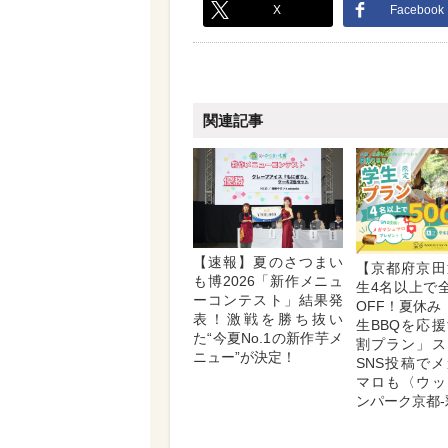
X
Facebook
関連記事
【速報】夏のさつまい
【京都府京田
も博2026「新作メニュ
生4名以上で全
ーコンテスト」結果発
OFF！夏休み
表！激戦を勝ち抜い
生BBQを応
た“今夏No.1の新作芋メ
割プラン」ス
ニュー”が決定！
SNS投稿で
マロも〈ウッ
ンパーク京都-