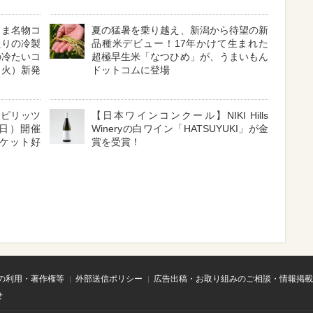
くま名物コ
夏の猛暑を乗り越え、新潟から待望の新
たりの冷製
品種米デビュー！17年かけて生まれた
の冷たいコ
超極早生米「なつひめ」が、うまいもん
（火）新発
ドットコムに登場
スピリッツ
【日本ワインコンクール】NIKI Hills
（日）開催
Wineryの白ワイン「HATSUYUKI」が金
チケット好
賞を受賞！
の利用・著作権等
外部送信ポリシー
広告出稿・お取り組みのご相談・情報掲載
せ