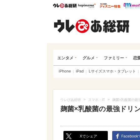
ウレぴあ総研
ハピママ*
ウレぴあ
ウレ
エンタメ
グルメ
ファミリー
恋
iPhone
iPad
Lサイズスマホ・タブレット
>
>
ウレぴあ総研
スマホ・IT
麹菌×乳酸菌の最
麹菌×乳酸菌の最強ドリ
Xでシェア
Faceboo