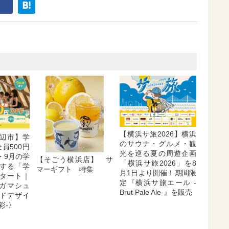
【横浜サ旅2026】横浜
辺市】学
のサウナ・グルメ・観
員500円
光を巡る夏の周遊企画
・9月の学
【そごう横浜店】 サ
「横浜サ旅2026」を8
援する「学
マーギフト 特集
月1日より開催！期間限
タート｜
定『横浜サ旅エール -
メガマシュ
Brut Pale Ale-』を販売
ドデザイ
彩-〉