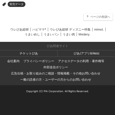
実売データ
>
ページの先頭へ
ウレぴあ総研
|
ハピママ*
|
ウレぴあ総研 ディズニー特集
|
mimot.
|
うまいめし
|
うまいパン
|
うまい肉
|
Medery.
ぴあ関連サイト
チケットぴあ
ぴあ(アプリ&Web)
会社案内
プライバシーポリシー
アクセスデータの利用・著作権等
外部送信ポリシー
広告出稿・お取り組みのご相談・情報掲載・その他お問い合わせ
一般の読者の方・ユーザーの方からのお問い合わせ
Copyright (C) PIA Corporation. All Rights Reserved.