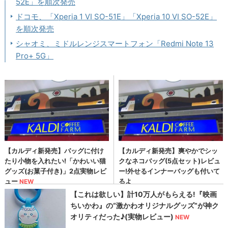
52E」を順次発売
ドコモ、「Xperia 1 VI SO-51E」「Xperia 10 VI SO-52E」
を順次発売
シャオミ、ミドルレンジスマートフォン「Redmi Note 13
Pro+ 5G」