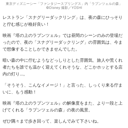
東京ディズニーシー「ファンタジースプリングス」内「ラプンツェルの森」
©Disney 撮影／YOSHI
レストラン「スナグリーダックリング」は、夜の森にひっそり
と佇む感じが格好良い！
映画『塔の上のラプンツェル』では昼間のシーンのみの登場だ
ったので、夜の「スナグリーダックリング」の雰囲気は、今ま
で想像することしかできませんでした。
暗い森の中に佇むようなどっしりとした雰囲気、旅人や荒くれ
者たちを誰でも温かく迎えてくれそうな、どこかホッとする店
内の灯り…。
「そうそう、こんなイメージ！」と言った、しっくり来る佇ま
いに、もう感動！
映画『塔の上のラプンツェル』の解像度をまた、より一段と上
げてくれる「ラプンツェルの森」の夜の風景。
ぜひ隅々まで歩き回って、楽しんでみて下さいね。