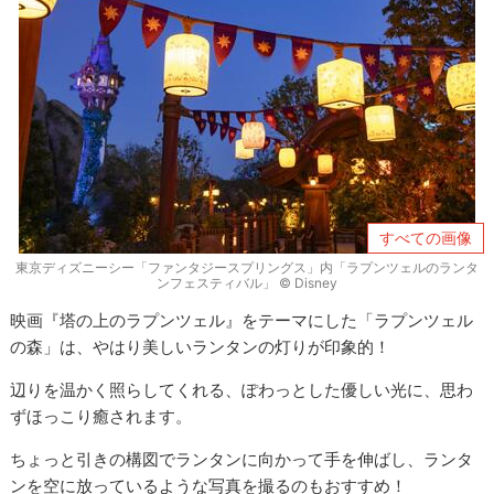
すべての画像
東京ディズニーシー「ファンタジースプリングス」内「ラプンツェルのランタ
ンフェスティバル」 © Disney
映画『塔の上のラプンツェル』をテーマにした「ラプンツェル
の森」は、やはり美しいランタンの灯りが印象的！
辺りを温かく照らしてくれる、ぽわっとした優しい光に、思わ
ずほっこり癒されます。
ちょっと引きの構図でランタンに向かって手を伸ばし、ランタ
ンを空に放っているような写真を撮るのもおすすめ！