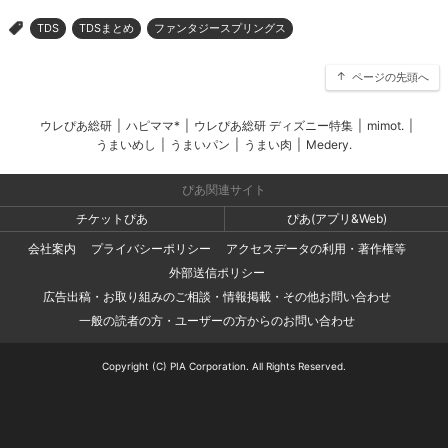
TDS
TDSまとめ
ファンタジースプリングス
>
ページの先頭へ
ウレぴあ総研
|
ハピママ*
|
ウレぴあ総研 ディズニー特集
|
mimot.
|
うまいめし
|
うまいパン
|
うまい肉
|
Medery.
ぴあ関連サイト
チケットぴあ
ぴあ(アプリ&Web)
会社案内
プライバシーポリシー
アクセスデータの利用・著作権等
外部送信ポリシー
広告出稿・お取り組みのご相談・情報掲載・その他お問い合わせ
一般の読者の方・ユーザーの方からのお問い合わせ
Copyright (C) PIA Corporation. All Rights Reserved.