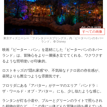
すべての画像
東京ディズニーシー「ファンタジースプリングス」内「ピーターパンのネバー
ランド」 © Disney
映画『ピーター・パン』を題材にした「ピーターパンのネバー
ランド」は、冒険心をより一層掻き立ててくれる、ワクワクす
るような照明使いが印象的。
ロストキッズの"隠れ家感"や、不気味なドクロ岩の存在感が、
昼間よりも際立つような雰囲気です。
フロリダにある『アバター』がテーマのエリア「パンドラ：
ザ・ワールド・オブ・アバター」 にも、少し似たような感じ。
ランタンが灯る小道や、ブルーとグリーンのライトで照らされ
た植物や岩など、「この先に一体どんな冒険が待ち構えている