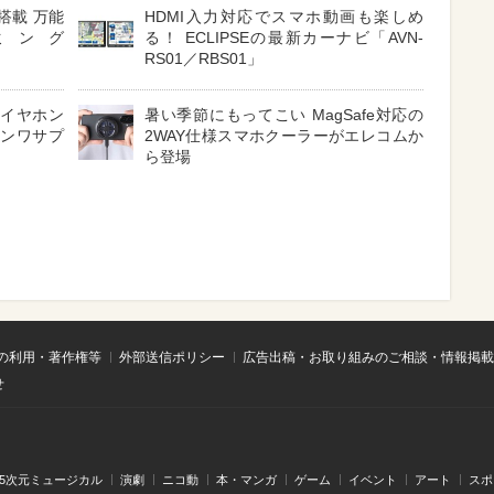
搭載 万能
HDMI入力対応でスマホ動画も楽しめ
ミング
る！ ECLIPSEの最新カーナビ「AVN-
RS01／RBS01」
 イヤホン
暑い季節にもってこい MagSafe対応の
サンワサプ
2WAY仕様スマホクーラーがエレコムか
ら登場
の利用・著作権等
外部送信ポリシー
広告出稿・お取り組みのご相談・情報掲載
せ
.5次元ミュージカル
演劇
ニコ動
本・マンガ
ゲーム
イベント
アート
スポ