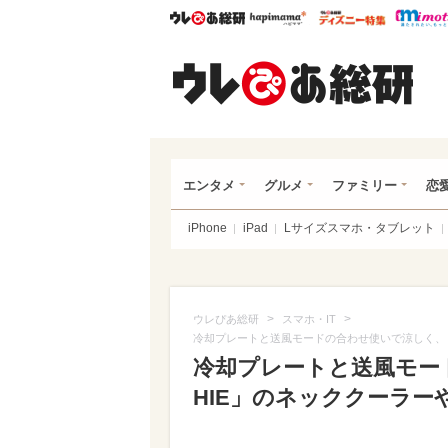
ウレぴあ総研
ハピママ*
ウレぴあ
ウレ
エンタメ
グルメ
ファミリー
恋
iPhone
iPad
Lサイズスマホ・タブレット
>
>
ウレぴあ総研
スマホ・IT
冷却プレートと送風モードの合わせ使いで涼しく、「
冷却プレートと送風モード
HIE」のネッククーラー