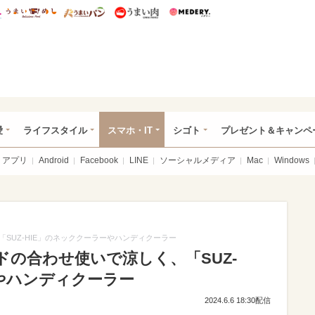
総研 ディズニー特集
mimot.
うまいめし
うまいパン
うまい肉
Medery.
ぴあ総研（うれぴあ）
愛
ライフスタイル
スマホ・IT
シゴト
プレゼント＆キャンペ
アプリ
Android
Facebook
LINE
ソーシャルメディア
Mac
Windows
SUZ-HIE」のネッククーラーやハンディクーラー
の合わせ使いで涼しく、「SUZ-
やハンディクーラー
2024.6.6 18:30配信