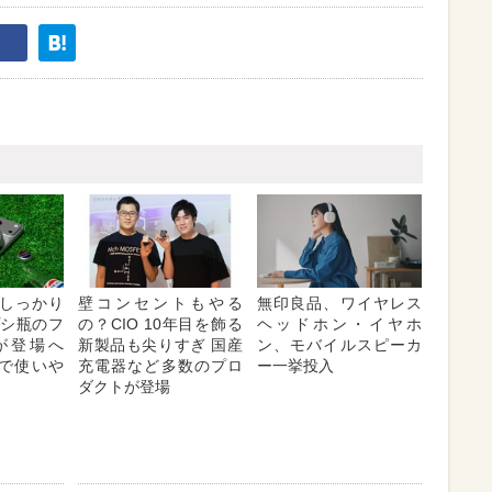
しっかり
壁コンセントもやる
無印良品、ワイヤレス
プシ瓶のフ
の？CIO 10年目を飾る
ヘッドホン・イヤホ
が登場へ
新製品も尖りすぎ 国産
ン、モバイルスピーカ
対応で使いや
充電器など多数のプロ
ー一挙投入
ダクトが登場