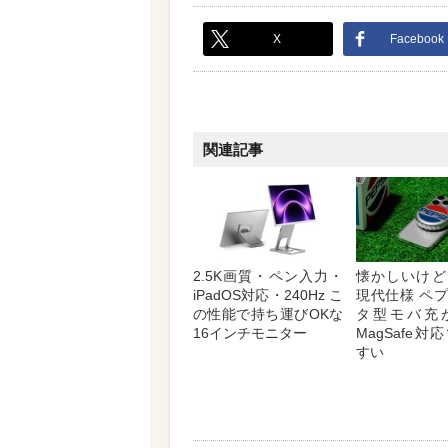
X
Facebook
関連記事
2.5K画質・ペン入力・
懐かしいけど
iPadOS対応・240Hz こ
現代仕様 ペ
の性能で持ち運びOKな
タ型モバ充
16インチモニター
MagSafe
すい