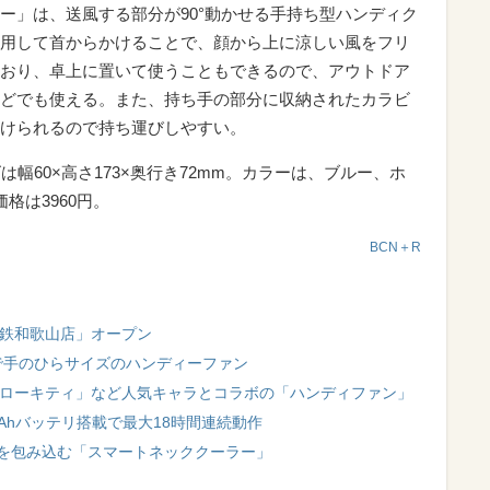
ーラー」は、送風する部分が90°動かせる手持ち型ハンディク
用して首からかけることで、顔から上に涼しい風をフリ
おり、卓上に置いて使うこともできるので、アウトドア
どでも使える。また、持ち手の部分に収納されたカラビ
けられるので持ち運びしやすい。
幅60×高さ173×奥行き72mm。カラーは、ブルー、ホ
格は3960円。
BCN＋R
近鉄和歌山店」オープン
で手のひらサイズのハンディーファン
ハローキティ」など人気キャラとコラボの「ハンディファン」
Ahバッテリ搭載で最大18時間連続動作
体を包み込む「スマートネッククーラー」