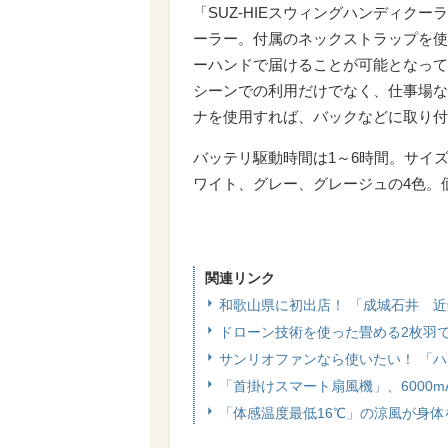
「SUZ-HIEスウィングハンディク
ーラー。付属のネックストラップを使
ーハンドで届けることが可能となって
シーンでの利用だけでなく、仕事場な
ナを使用すれば、バックなどに取り付
バッテリ駆動時間は1～6時間。サイズは
ワイト、グレー、グレージュの4色。価
関連リンク
和歌山県に初出店！ 「成城石井 
ドローン技術を使った畳める2枚羽
サンリオファンなら使いたい！ 「
「首掛けスマート扇風機」、6000m
「体感温度最低16℃」の涼風が身