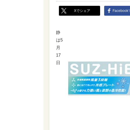
Xでシェア
Faceboo
静
は5
月
17
日