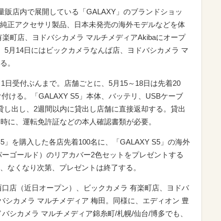
家電量販店内で展開している「GALAXY」のブランドショッ
ズや純正アクセサリ製品、日本未発売の海外モデルなどを体
有楽町店、ヨドバシカメラ マルチメディアAkibaにオープ
、5月14日にはビックカメラなんば店、ヨドバシカメラ マ
る。
1日受付ぶんまで。店舗ごとに、5月15～18日は先着20
け付ける。「GALAXY S5」本体、バッテリ、USBケーブ
貸し出し、2週間以内に貸出し店舗に直接返却する。貸出
み時に、運転免許証などの本人確認書類が必要。
Y S5」を購入した各店先着100名に、「GALAXY S5」の海外
パーゴールド）のリアカバー2色セットをプレゼントする
、なくなり次第、プレゼントは終了する。
西口店（近日オープン）、ビックカメラ 有楽町店、ヨドバ
ドバシカメラ マルチメディア 梅田。同様に、エディオン 豊
バシカメラ マルチメディア錦糸町/札幌/仙台/博多でも、