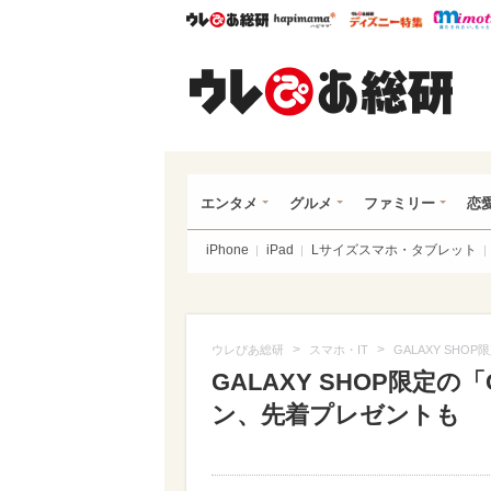
ウレぴあ総研
ハピママ*
ウレぴあ
ウレ
エンタメ
グルメ
ファミリー
恋
iPhone
iPad
Lサイズスマホ・タブレット
>
>
ウレぴあ総研
スマホ・IT
GALAXY SH
GALAXY SHOP限定の
ン、先着プレゼントも