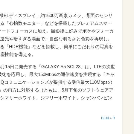
の有機ELディスプレイ、約1600万画素カメラ、背面のセンサ
る「心拍数モニター」などを搭載したプレミアムスマー
速オートフォーカスに加え、撮影後に好みでボケやフォーカ
逆光や暗すぎる場面で、自然な明るさと色彩を再現し、
る「HDR機能」などを搭載し、簡単にこだわりの写真を
の防塵性能を備える。
月15日に発売する「GALAXY S5 SCL23」は、LTEの次世
」の技術を応用し、最大150Mbpsの通信速度を実現する「キャ
Qコミュニケーションズが提供する受信最大110Mbpsの
2+」の両方に対応する（ともに、5月下旬のソフトウェアア
シマリーホワイト、シマリーホワイト、シャンパンピン
BCN＋R