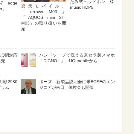
たみ式ヘッドホン「Q-
7 edge
楽天モバイル、
music HDP5」
ion」
「arrows M03」
「AQUOS mini SH-
M03」の取り扱いを開
始
UQ網対応
ハンドソープで洗える京セラ製スマホ
発売
「DIGNO L」、UQ mobileから
額2980
ボーズ、新製品説明会に米BOSEのエン
グラム
ジニアが来日、体験会も開催