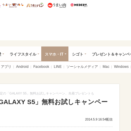
総研 ディズニー特集
mimot.
うまいめし
うまいパン
うまい肉
Medery.
ぴあ総研（うれぴあ）
愛
ライフスタイル
スマホ・IT
シゴト
プレゼント＆キャンペ
アプリ
Android
Facebook
LINE
ソーシャルメディア
Mac
Windows
OP限定の「GALAXY S5」無料お試しキャンペーン、先着プレゼントも
「GALAXY S5」無料お試しキャンペー
2014.5.9 16:54配信