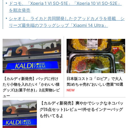
ドコモ、「Xperia 1 VI SO-51E」「Xperia 10 VI SO-52E」
を順次発売
シャオミ、ライカと共同開発したクアッドカメラを搭載 シ
リーズ最先端のフラッグシップ「Xiaomi 14 Ultra」