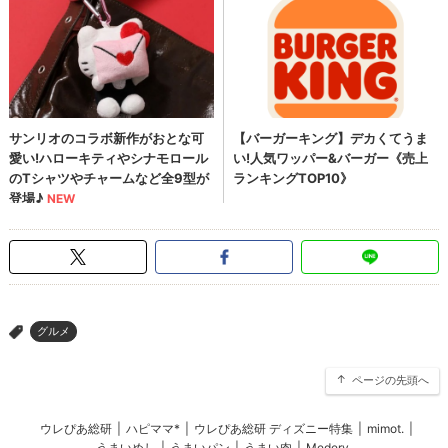
グルメ
>
ページの先頭へ
ウレぴあ総研
|
ハピママ*
|
ウレぴあ総研 ディズニー特集
|
mimot.
|
うまいめし
|
うまいパン
|
うまい肉
|
Medery.