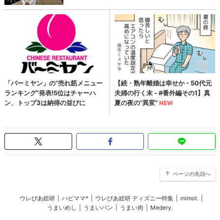
ページの先頭へ
ウレぴあ総研
|
ハピママ*
|
ウレぴあ総研 ディズニー特集
|
mimot.
|
うまいめし
|
うまいパン
|
うまい肉
|
Medery.