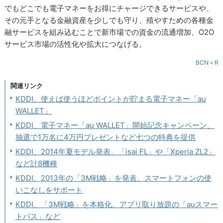
でもどこでも電子マネーをお得にチャージできるサービスや、
その元手となる金融資産を少しでも守り、殖やすための各種金
融サービスを組み込むことで新市場での資金の流通増加、O2O
サービス市場の活性化や拡大につなげる。
BCN＋R
関連リンク
KDDI、使えば使うほどポイントが貯まる電子マネー「au
WALLET」
KDDI、電子マネー「au WALLET」開始記念キャンペーン、
抽選で1万名に4万円プレゼントなど七つの特典を提供
KDDI、2014年夏モデル発表、「isai FL」や「Xperia ZL2」
など計8機種
KDDI、2013年の「3M戦略」を発表、スマートフォンの使
いこなしをサポート
KDDI、「3M戦略」を本格化、アプリ取り放題の「auスマー
トパス」など