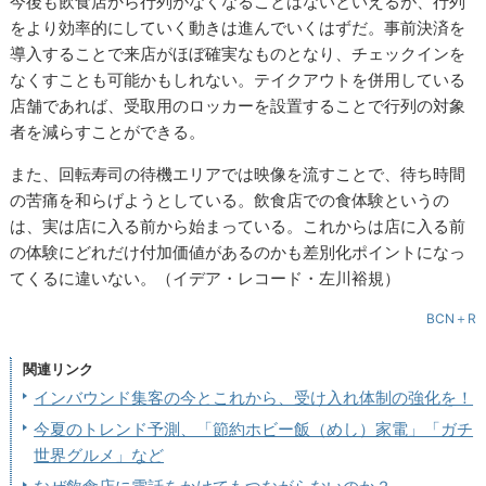
今後も飲食店から行列がなくなることはないといえるが、行列
をより効率的にしていく動きは進んでいくはずだ。事前決済を
導入することで来店がほぼ確実なものとなり、チェックインを
なくすことも可能かもしれない。テイクアウトを併用している
店舗であれば、受取用のロッカーを設置することで行列の対象
者を減らすことができる。
また、回転寿司の待機エリアでは映像を流すことで、待ち時間
の苦痛を和らげようとしている。飲食店での食体験というの
は、実は店に入る前から始まっている。これからは店に入る前
の体験にどれだけ付加価値があるのかも差別化ポイントになっ
てくるに違いない。（イデア・レコード・左川裕規）
BCN＋R
関連リンク
インバウンド集客の今とこれから、受け入れ体制の強化を！
今夏のトレンド予測、「節約ホビー飯（めし）家電」「ガチ
世界グルメ」など