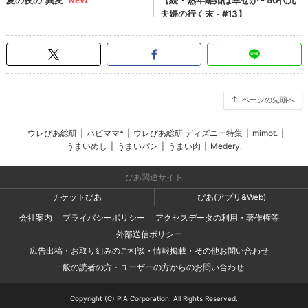
ページの先頭へ
ウレぴあ総研
|
ハピママ*
|
ウレぴあ総研 ディズニー特集
|
mimot.
|
うまいめし
|
うまいパン
|
うまい肉
|
Medery.
ぴあ関連サイト
チケットぴあ
ぴあ(アプリ&Web)
会社案内
プライバシーポリシー
アクセスデータの利用・著作権等
外部送信ポリシー
広告出稿・お取り組みのご相談・情報掲載・その他お問い合わせ
一般の読者の方・ユーザーの方からのお問い合わせ
Copyright (C) PIA Corporation. All Rights Reserved.