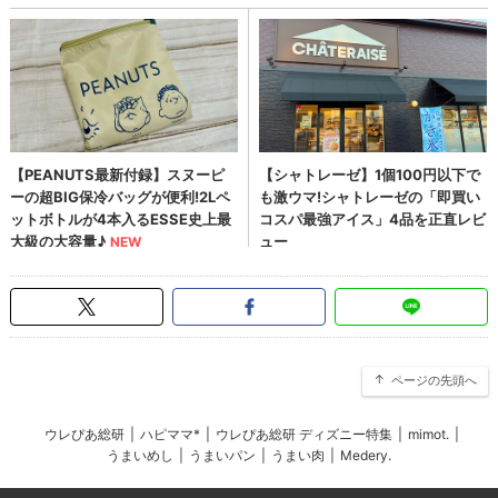
ページの先頭へ
ウレぴあ総研
|
ハピママ*
|
ウレぴあ総研 ディズニー特集
|
mimot.
|
うまいめし
|
うまいパン
|
うまい肉
|
Medery.