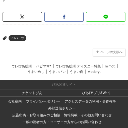
PCパーツ
>
ページの先頭へ
ウレぴあ総研
|
ハピママ*
|
ウレぴあ総研 ディズニー特集
|
mimot.
|
うまいめし
|
うまいパン
|
うまい肉
|
Medery.
ぴあ関連サイト
チケットぴあ
ぴあ(アプリ&Web)
会社案内
プライバシーポリシー
アクセスデータの利用・著作権等
外部送信ポリシー
広告出稿・お取り組みのご相談・情報掲載・その他お問い合わせ
一般の読者の方・ユーザーの方からのお問い合わせ