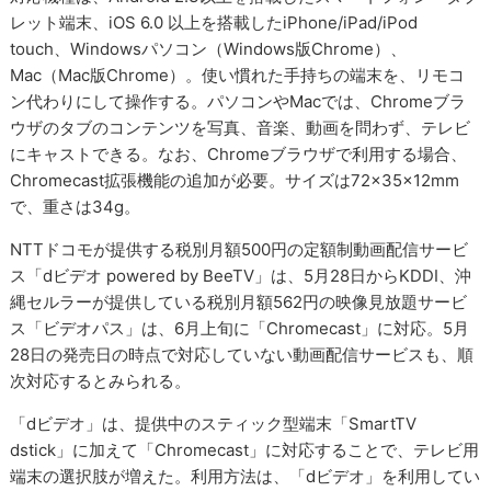
レット端末、iOS 6.0 以上を搭載したiPhone/iPad/iPod
touch、Windowsパソコン（Windows版Chrome）、
Mac（Mac版Chrome）。使い慣れた手持ちの端末を、リモコ
ン代わりにして操作する。パソコンやMacでは、Chromeブラ
ウザのタブのコンテンツを写真、音楽、動画を問わず、テレビ
にキャストできる。なお、Chromeブラウザで利用する場合、
Chromecast拡張機能の追加が必要。サイズは72×35×12mm
で、重さは34g。
NTTドコモが提供する税別月額500円の定額制動画配信サービ
ス「dビデオ powered by BeeTV」は、5月28日からKDDI、沖
縄セルラーが提供している税別月額562円の映像見放題サービ
ス「ビデオパス」は、6月上旬に「Chromecast」に対応。5月
28日の発売日の時点で対応していない動画配信サービスも、順
次対応するとみられる。
「dビデオ」は、提供中のスティック型端末「SmartTV
dstick」に加えて「Chromecast」に対応することで、テレビ用
端末の選択肢が増えた。利用方法は、「dビデオ」を利用してい