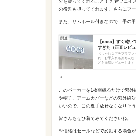
分を覆ってくれること！ 別途フェイ
の役割も担ってくれます。さらにフー
また、サムホール付きなので、手の甲
【coca】すぐ乾
すぎた（正直レビュ
おしゃれなプチプラファ
れ、お手入れも楽ちんな
どを徹底レビューします
＊
このパーカーを1枚羽織るだけで紫外
や帽子、アームカバーなどの紫外線対
いいので、この夏手放せなくなりそう
皆さんもぜひ着てみてくださいね。
※価格はセールなどで変動する場合が