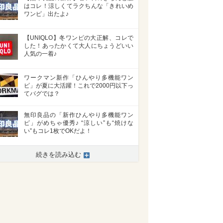
はコレ！涼しくてラクちんな「きれいめ
ワンピ」出たよ♪
【UNIQLO】冬ワンピの大正解、コレで
した！あったかくて大人にちょうどいい
人気の一着♪
ワークマン新作「ひんやり多機能ワン
ピ」が夏に大活躍！これで2000円以下っ
てバグでは？
無印良品の「新作ひんやり多機能ワン
ピ」がめちゃ優秀♪ “涼しい”も“焼けな
い”もコレ1枚でOKだよ！
続きを読み込む