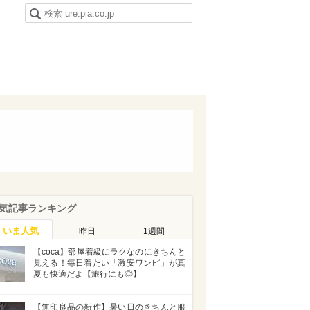
気記事ランキング
いま人気
昨日
1週間
【coca】部屋着級にラクなのにきちんと
見える！毎日着たい「激安ワンピ」が真
夏も快適だよ【旅行にも◎】
【無印良品の新作】暑い日のきちんと服