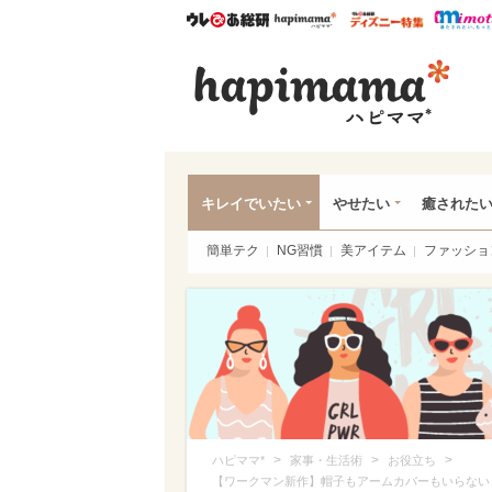
ウレぴあ総研
ハピママ*
ウレぴあ
ハピ
キレイでいたい
やせたい
癒された
簡単テク
NG習慣
美アイテム
ファッショ
>
>
>
ハピママ*
家事・生活術
お役立ち
【ワークマン新作】帽子もアームカバーもいらない