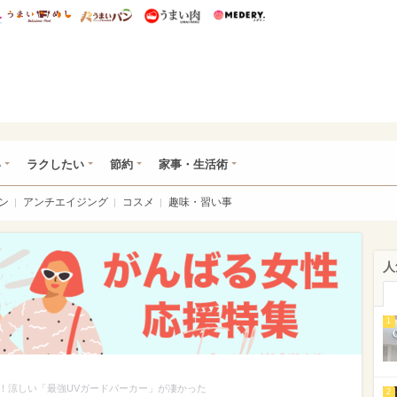
総研 ディズニー特集
mimot.
うまいめし
うまいパン
うまい肉
Medery.
ママ*
い
ラクしたい
節約
家事・生活術
ン
アンチエイジング
コスメ
趣味・習い事
人
1
！涼しい「最強UVガードパーカー」が凄かった
2