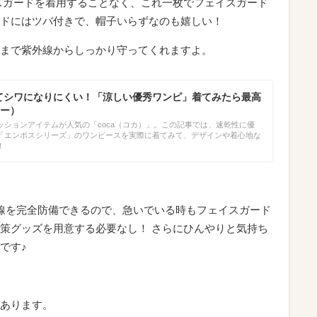
スガードを着用することなく、これ一枚でフェイスガード
ドにはツバ付きで、帽子いらずなのも嬉しい！
まで紫外線からしっかり守ってくれますよ。
いてシワになりにくい！「涼しい優秀ワンピ」着てみたら最高
ー）
ッションアイテムが人気の「coca（コカ）」。この記事では、速乾性に優
「エンボスシリーズ」のワンピースを実際に着てみて、デザインや着心地な
！
線を完全防備できるので、急いでいる時もフェイスガード
策グッズを用意する必要なし！ さらにひんやりと気持ち
です♪
あります。