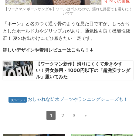
すべての画像
【ワークマン ボーンサンダル】ソールはゴムなので、濡れた路面でも滑りにく
いです
「ボーン」と名のつく通り骨のような見た目ですが、しっかり
としたホールド力やグリップ力があり、通気性も良く機能性抜
群！ 夏のお出かけにぜひ履きたい一足です。
詳しいデザインや着用レビューはこちら！↓
【ワークマン新作】滑りにくくて歩きやす
い！男女兼用・1000円以下の「超激安サンダ
ル」履いてみた
おしゃれな防水ブーツやランニングシューズも！
次ページ
1
2
3
»