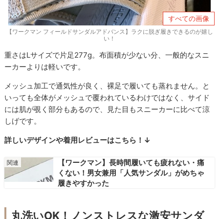
すべての画像
【ワークマン フィールドサンダルアドバンス】ラクに脱ぎ履きできるのが嬉し
い！
重さはLサイズで片足277g。布面積が少ない分、一般的なスニ
ーカーよりは軽いです。
メッシュ加工で通気性が良く、裸足で履いても蒸れません。と
いっても全体がメッシュで覆われているわけではなく、サイド
には肌が覗く部分もあるので、見た目もスニーカーに比べて涼
しげです。
詳しいデザインや着用レビューはこちら！↓
【ワークマン】長時間履いても疲れない・痛
くない！男女兼用「人気サンダル」がめちゃ
履きやすかった
丸洗いOK！ノンストレスな激安サンダ