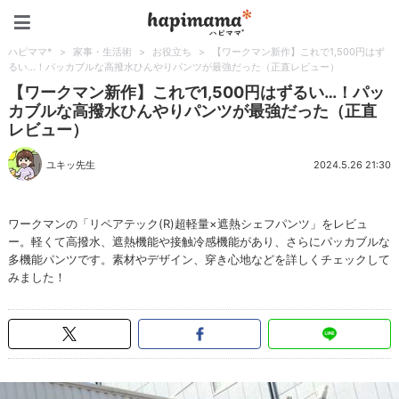
ハピママ*
ハピママ*
>
家事・生活術
>
お役立ち
>
【ワークマン新作】これで1,500円はず
るい…！パッカブルな高撥水ひんやりパンツが最強だった（正直レビュー）
【ワークマン新作】これで1,500円はずるい…！パッ
カブルな高撥水ひんやりパンツが最強だった（正直
レビュー）
ユキッ先生
2024.5.26 21:30
ワークマンの「リペアテック(R)超軽量×遮熱シェフパンツ」をレビュ
ー。軽くて高撥水、遮熱機能や接触冷感機能があり、さらにパッカブルな
多機能パンツです。素材やデザイン、穿き心地などを詳しくチェックして
みました！