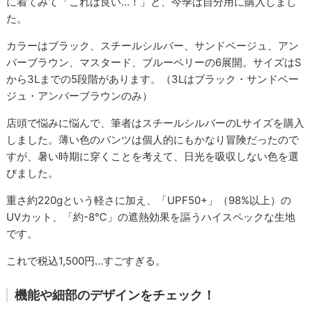
に着てみて「これは良い…！」と、今季は自分用に購入しまし
た。
カラーはブラック、スチールシルバー、サンドベージュ、アン
バーブラウン、マスタード、ブルーベリーの6展開。サイズはS
から3Lまでの5段階があります。（3Lはブラック・サンドベー
ジュ・アンバーブラウンのみ）
店頭で悩みに悩んで、筆者はスチールシルバーのLサイズを購入
しました。薄い色のパンツは個人的にもかなり冒険だったので
すが、暑い時期に穿くことを考えて、日光を吸収しない色を選
びました。
重さ約220gという軽さに加え、「UPF50+」（98%以上）の
UVカット、「約-8℃」の遮熱効果を謳うハイスペックな生地
です。
これで税込1,500円…すごすぎる。
機能や細部のデザインをチェック！