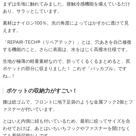
まずは生地に触れてみました。接触冷感機能を備えているだけ
あり、サラッとしています。
素材はナイロン100％。光の角度によってはかすかに透けて見
えます。
「REPAIR-TECH®（リペアテック）」とは、穴あきを自己修復
する機能のこと。さらに表面は、水をはじく高撥水仕様です。
生地が極薄の軽量素材なので、折ってくるくるまとめると、尻
ポケットの部分に収まりました！ これぞ「パッカブル」です
ね…！
ポケットの収納力がすごい！
腰は総ゴムで、フロントに地下足袋のような金属フック2個とフ
ァスナーが付いています。
とはいえ内側に紐も付いているため、最初に絞ってサイズを合
わせておけば、あとはいちいちフックやファスナーを開けなく
ても着脱可能なんです。