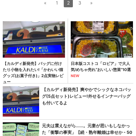
«
1
2
3
»