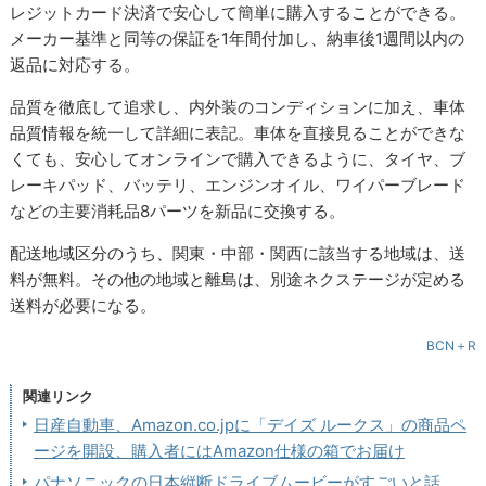
レジットカード決済で安心して簡単に購入することができる。
メーカー基準と同等の保証を1年間付加し、納車後1週間以内の
返品に対応する。
品質を徹底して追求し、内外装のコンディションに加え、車体
品質情報を統一して詳細に表記。車体を直接見ることができな
くても、安心してオンラインで購入できるように、タイヤ、ブ
レーキパッド、バッテリ、エンジンオイル、ワイパーブレード
などの主要消耗品8パーツを新品に交換する。
配送地域区分のうち、関東・中部・関西に該当する地域は、送
料が無料。その他の地域と離島は、別途ネクステージが定める
送料が必要になる。
BCN＋R
関連リンク
日産自動車、Amazon.co.jpに「デイズ ルークス」の商品ペ
ージを開設、購入者にはAmazon仕様の箱でお届け
パナソニックの日本縦断ドライブムービーがすごいと話