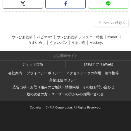
ページの先頭へ
ウレぴあ総研
|
ハピママ*
|
ウレぴあ総研 ディズニー特集
|
mimot.
|
うまいめし
|
うまいパン
|
うまい肉
|
Medery.
ぴあ関連サイト
チケットぴあ
ぴあ(アプリ&Web)
会社案内
プライバシーポリシー
アクセスデータの利用・著作権等
外部送信ポリシー
広告出稿・お取り組みのご相談・情報掲載・その他お問い合わせ
一般の読者の方・ユーザーの方からのお問い合わせ
Copyright (C) PIA Corporation. All Rights Reserved.