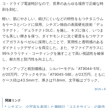
コ・ドライブ電波時計なので、世界のあらゆる場所で正確な時
刻を刻む。
軽い、肌にやさしい、錆びにくいなどの特性をもつチタニウム
をケースとバンドに採用。シチズン独自の表面硬化技術「デュ
ラテクト」「デュラテクトDLC」を施し、キズに強く、いつま
でも美しい輝きを保つ。ダイヤモンドに次ぐ硬度をもつサファ
イアガラスをベゼルに採用したことで、実用性と透明感のある
ダイナミックデザインを両立した。また、サファイアガラスに
99％クラリティ・コーティングを施すことで高い視認性を確保
し、耐久性と防汚性を向上した。
ラインアップと税別価格は、シルバーモデル「AT9044-51E」
が20万円、ブラックモデル「AT9045-58E」が23万円。ともに
ケース径は43.5mmで、厚さは11.8mm。文字板はブラック。
BCN＋R
関連リンク
シチズン、小宇宙を表現した腕時計「コスモサイン」の新作