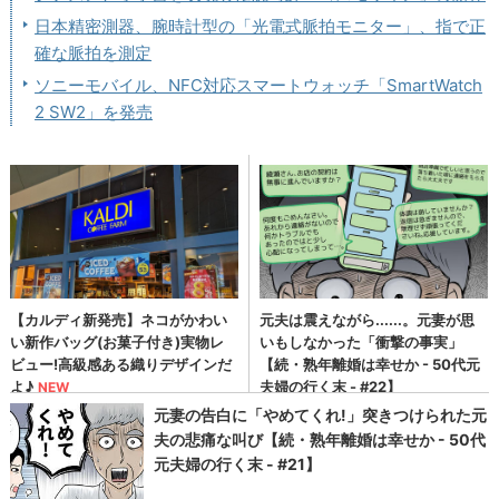
日本精密測器、腕時計型の「光電式脈拍モニター」、指で正
確な脈拍を測定
ソニーモバイル、NFC対応スマートウォッチ「SmartWatch
2 SW2」を発売