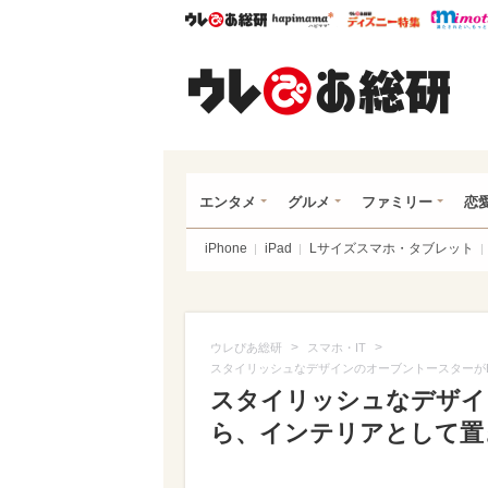
ウレぴあ総研
ハピママ*
ウレぴあ
ウレ
エンタメ
グルメ
ファミリー
恋
iPhone
iPad
Lサイズスマホ・タブレット
>
>
ウレぴあ総研
スマホ・IT
スタイリッシュなデザインのオーブントースターがE
スタイリッシュなデザイン
ら、インテリアとして置