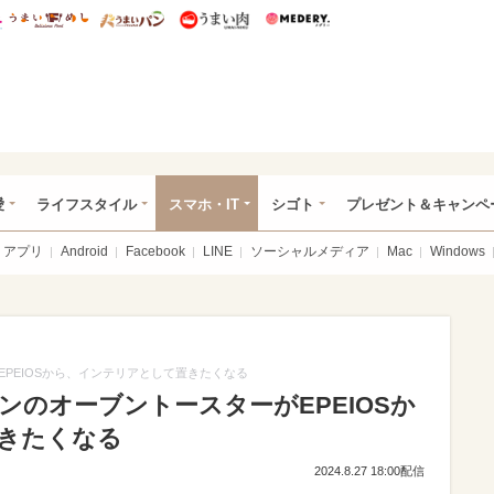
総研 ディズニー特集
mimot.
うまいめし
うまいパン
うまい肉
Medery.
ぴあ総研（うれぴあ）
愛
ライフスタイル
スマホ・IT
シゴト
プレゼント＆キャンペ
アプリ
Android
Facebook
LINE
ソーシャルメディア
Mac
Windows
PEIOSから、インテリアとして置きたくなる
のオーブントースターがEPEIOSか
きたくなる
2024.8.27 18:00配信