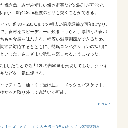
た焼き魚、みずみずしい焼き野菜などの調理が可能で、
るほか、直径18cm程度のピザも焼くことができる。
ことで、約80～230℃までの幅広い温度調節が可能になり、
で、食材をスピーディーに焼き上げられ、厚切りの食パ
ちもち食感を味わえる。幅広い温度調節ができるため、
調節に対応するとともに、熱風コンベクションの採用に
といった、さまざまな調理を楽しめるようになった。
採用したことで最大12Lの内容量を実現しており、クッキ
キなどを一気に焼ける。
ャッチする「油・くず受け皿」、メッシュバスケット、
後サッと取り外して丸洗いが可能。
BCN＋R
ンシリーズ」から、くすみカラー3色のキッチン家電3商品