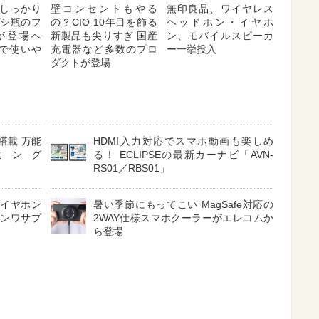
しっかり
壁コンセントもやる
無印良品、ワイヤレス
プシ瓶のフ
の？CIO 10年目を飾る
ヘッドホン・イヤホ
が登場へ
新製品も尖りすぎ 国産
ン、モバイルスピーカ
対応で使いや
充電器など多数のプロ
ー一挙投入
ダクトが登場
搭載 万能
HDMI入力対応でスマホ動画も楽しめ
ミング
る！ ECLIPSEの最新カーナビ「AVN-
RS01／RBS01」
 イヤホン
暑い季節にもってこい MagSafe対応の
サンワサプ
2WAY仕様スマホクーラーがエレコムか
ら登場