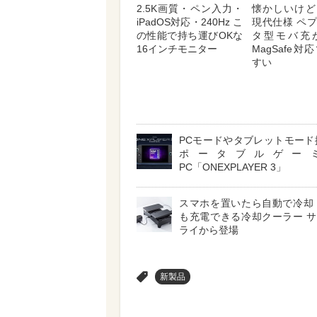
2.5K画質・ペン入力・
懐かしいけど
iPadOS対応・240Hz こ
現代仕様 ペ
の性能で持ち運びOKな
タ型モバ充
16インチモニター
MagSafe
すい
PCモードやタブレットモード
ポータブルゲー
PC「ONEXPLAYER 3」
スマホを置いたら自動で冷却
も充電できる冷却クーラー 
ライから登場
>
新製品