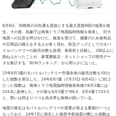
8月8日、宮崎県の日向灘を震源とする最大震度6弱の地震が発
生。その後、気象庁は南海トラフ地震臨時情報を発表し、巨大
地震への注意を呼びかけた。報道を受けて、備蓄のため食料品
や日用品の購入をする人が多く現れ、防災グッズとしてのモバ
イルバッテリーの販売台数も急増。発表前と比較し、2倍以上に
跳ね上がったことが、家電量販店・ネットショップの実売デー
タを集計する「BCNランキング」から明らかになった。
23年8月1週のモバイルバッテリー市場全体の販売台数を100と
した指数を算出した。24年8月1週（7月31日-8月4日）に92.2
だった指数は、南海トラフ地震臨時情報発表後の8月2週には
224.8に急伸した。その後も8月3週で198.4、8月4週で133.0
と、勢いは弱まりつつも高水準な推移が続いている。
地震の発生はモバイルバッテリーの需要が高まる要因の一つと
なっており、24年1月に発生した能登半島地震の際にも指数は