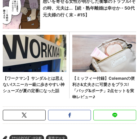
ｱﾅﾘｽﾄPOSﾃﾞｰﾀ分析
実売データ
>