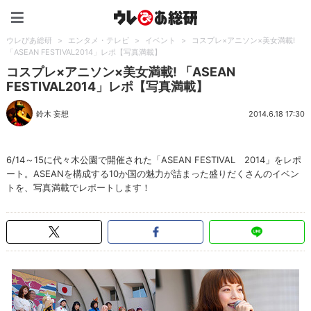
ウレぴあ総研（うれぴあ）
ウレぴあ総研
>
エンタメ・テレビ
>
イベント
>
コスプレ×アニソン×美女満載!
「ASEAN FESTIVAL2014」レポ【写真満載】
コスプレ×アニソン×美女満載! 「ASEAN
FESTIVAL2014」レポ【写真満載】
鈴木 妄想
2014.6.18 17:30
6/14～15に代々木公園で開催された「ASEAN FESTIVAL 2014」をレポ
ート。ASEANを構成する10か国の魅力が詰まった盛りだくさんのイベン
トを、写真満載でレポートします！