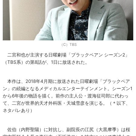
（C）TBS
二宮和也が主演する日曜劇場「ブラックペアン シーズン2」
（TBS系）の第8話が、1日に放送された。
本作は、2018年4月期に放送された日曜劇場「ブラックペア
ン」の続編となるメディカルエンターテインメント。シーズン1
から6年後の物語を描く。前作の主人公・渡海征司郎に代わっ
て、二宮が世界的天才外科医・天城雪彦を演じる。（＊以下、
ネタバレあり）
佐伯（内野聖陽）に対抗し、副院長の江尻（大黒摩季）は桜