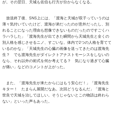
が。その翌日、天城も佐伯も行方が分からなくなる。
放送終了後、SNS上には、「渡海と天城が双子っていうのは
薄々気付いていたけど、渡海が弟だったのが意外だったし、別
れることになった理由も想像できないものだったのですごくハ
ラハラした」「渡海先生が出てきた瞬間から天城先生と全くの
別人格を感じさせるニノ、すごいな。体内で2つの人格を育てて
いるのかな」「天城先生の心臓の画像を送ってきたのは渡海先
生？ でも渡海先生がダイレクトアナストモーシスをしないの
なら、それ以外の術式を何か考えてる？ 気になり過ぎて心臓
が痛い」などのコメントが上がった。
また、「渡海先生が来たからにはもう安心だ！」「渡海先生
キター！ たまらん展開だなあ。次回どうなるんだ」「渡海と
世良で天城を治してほしい。そうじゃないとこの物語は終わら
ない」といった声もあった。