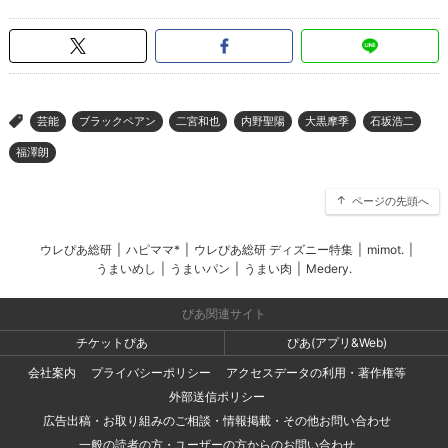
芸能
ブラックペアン
二宮和也
内野聖陽
大黒摩季
石坂浩二
>
福澤朗
ページの先頭へ
ウレぴあ総研
|
ハピママ*
|
ウレぴあ総研 ディズニー特集
|
mimot.
|
うまいめし
|
うまいパン
|
うまい肉
|
Medery.
ぴあ関連サイト
チケットぴあ
ぴあ(アプリ&Web)
会社案内
プライバシーポリシー
アクセスデータの利用・著作権等
外部送信ポリシー
広告出稿・お取り組みのご相談・情報掲載・その他お問い合わせ
一般の読者の方・ユーザーの方からのお問い合わせ