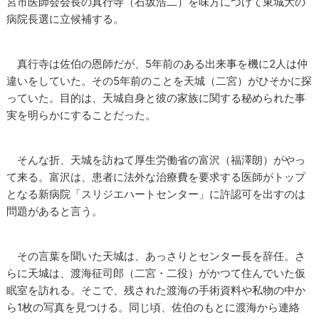
宮市医師会会長の真行寺（石坂浩二）を味方につけて東城大の
病院長選に立候補する。
真行寺は佐伯の恩師だが、5年前のある出来事を機に2人は仲
違いをしていた。その5年前のことを天城（二宮）がひそかに探
っていた。目的は、天城自身と彼の家族に関する秘められた事
実を明らかにすることだった。
そんな折、天城を訪ねて厚生労働省の富沢（福澤朗）がやっ
て来る。富沢は、患者に法外な治療費を要求する医師がトップ
となる新病院「スリジエハートセンター」に許認可を出すのは
問題があると言う。
その言葉を聞いた天城は、あっさりとセンター長を辞任。さ
らに天城は、渡海征司郎（二宮・二役）がかつて住んでいた仮
眠室を訪れる。そこで、残された渡海の手術資料や私物の中か
ら1枚の写真を見つける。同じ頃、佐伯のもとに渡海から連絡