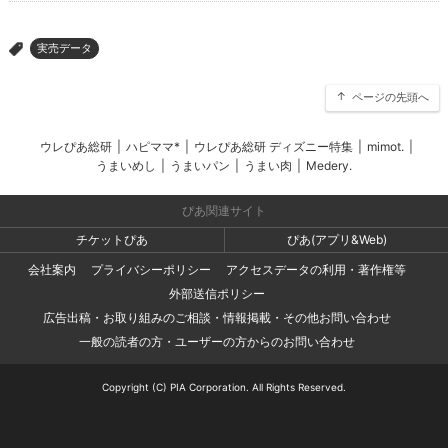
実売データ
>
ページの先頭へ
ウレぴあ総研
|
ハピママ*
|
ウレぴあ総研 ディズニー特集
|
mimot.
|
うまいめし
|
うまいパン
|
うまい肉
|
Medery.
ぴあ関連サイト
チケットぴあ
ぴあ(アプリ&Web)
会社案内
プライバシーポリシー
アクセスデータの利用・著作権等
外部送信ポリシー
広告出稿・お取り組みのご相談・情報掲載・その他お問い合わせ
一般の読者の方・ユーザーの方からのお問い合わせ
Copyright (C) PIA Corporation. All Rights Reserved.