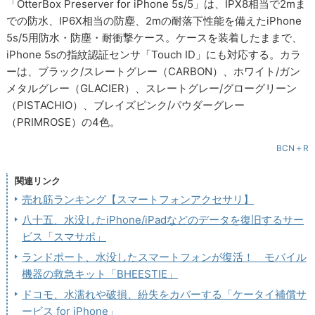
「OtterBox Preserver for iPhone 5s/5」は、IPX8相当で2mま
での防水、IP6X相当の防塵、2mの耐落下性能を備えたiPhone
5s/5用防水・防塵・耐衝撃ケース。ケースを装着したままで、
iPhone 5sの指紋認証センサ「Touch ID」にも対応する。カラ
ーは、ブラック/スレートグレー（CARBON）、ホワイト/ガン
メタルグレー（GLACIER）、スレートグレー/グローグリーン
（PISTACHIO）、ブレイズピンク/パウダーグレー
（PRIMROSE）の4色。
BCN＋R
関連リンク
売れ筋ランキング【スマートフォンアクセサリ】
八十五、水没したiPhone/iPadなどのデータを復旧するサー
ビス「スマサポ」
ランドポート、水没したスマートフォンが復活！ モバイル
機器の救急キット「BHEESTIE」
ドコモ、水濡れや破損、紛失をカバーする「ケータイ補償サ
ービス for iPhone」