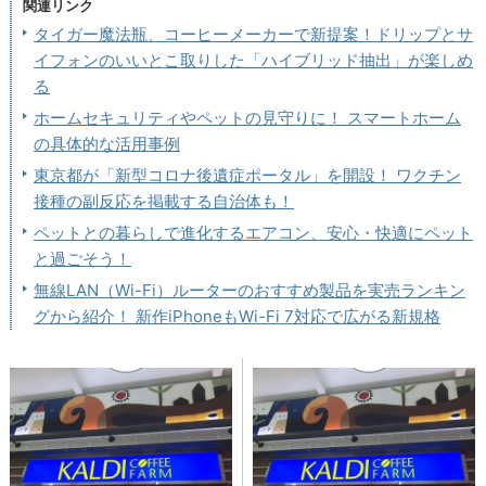
関連リンク
タイガー魔法瓶、コーヒーメーカーで新提案！ドリップとサ
イフォンのいいとこ取りした「ハイブリッド抽出」が楽しめ
る
ホームセキュリティやペットの見守りに！ スマートホーム
の具体的な活用事例
東京都が「新型コロナ後遺症ポータル」を開設！ ワクチン
接種の副反応を掲載する自治体も！
ペットとの暮らしで進化するエアコン、安心・快適にペット
と過ごそう！
無線LAN（Wi-Fi）ルーターのおすすめ製品を実売ランキン
グから紹介！ 新作iPhoneもWi-Fi 7対応で広がる新規格