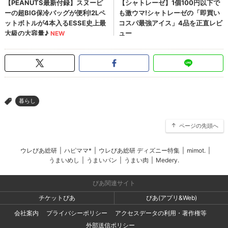
暮らし
>
ページの先頭へ
ウレぴあ総研
|
ハピママ*
|
ウレぴあ総研 ディズニー特集
|
mimot.
|
うまいめし
|
うまいパン
|
うまい肉
|
Medery.
ぴあ関連サイト
チケットぴあ
ぴあ(アプリ&Web)
会社案内
プライバシーポリシー
アクセスデータの利用・著作権等
外部送信ポリシー