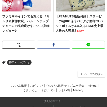
携帯・オーディオ
>
ページの先頭へ
ウレぴあ総研
|
ハピママ*
|
ウレぴあ総研 ディズニー特集
|
mimot.
|
うまいめし
|
うまいパン
|
うまい肉
|
Medery.
ぴあ関連サイト