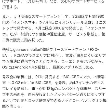
けサポート」（月額475円）など、安心のサポートサービスを
用意する。
また、より安価なスマートフォンとして、3G回線で月額1980
円の「イオンスマホ」を7月4日にイオンリテール店舗とミニス
トップで発売する。4月に限定8000台で発売した「イオンスマ
ホ」だが、好評につき価格や通信速度、サービスを刷新し、第
二弾の販売に踏み切った。
機種はgeanee mobileのSIMフリースマートフォン「FXC-
5A」。FOMAプラスエリアに対応し、電波が届きにくいエリア
でも快適に通信することができる。ローエンドモデルながら、
OSにはAndroid4.4を搭載し、最新のアプリを楽しめる。
発表会の最後には、9月に発売する「BIGLOBEスマホ」の新端
末「LG G2 mini for BIGLOBE」を発表。約4.7インチのディス
プレイを搭載し、重さが約121gのコンパクトな端末だ。スリー
プ中の画面を、自分が設定したノックパターン通りにタップす
るだけで起動とロック解除ができるノックコード/ノックオン機
能を備える。