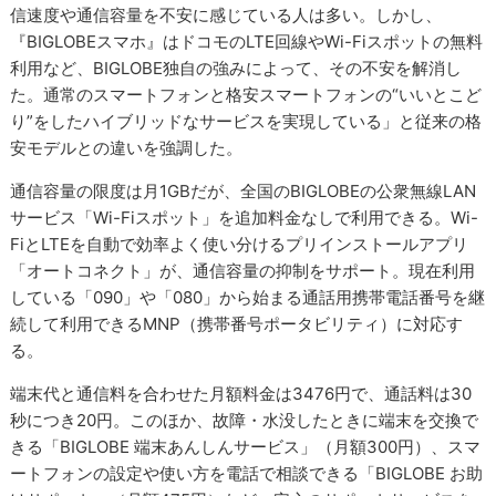
信速度や通信容量を不安に感じている人は多い。しかし、
『BIGLOBEスマホ』はドコモのLTE回線やWi-Fiスポットの無料
利用など、BIGLOBE独自の強みによって、その不安を解消し
た。通常のスマートフォンと格安スマートフォンの“いいとこど
り”をしたハイブリッドなサービスを実現している」と従来の格
安モデルとの違いを強調した。
通信容量の限度は月1GBだが、全国のBIGLOBEの公衆無線LAN
サービス「Wi-Fiスポット」を追加料金なしで利用できる。Wi-
FiとLTEを自動で効率よく使い分けるプリインストールアプリ
「オートコネクト」が、通信容量の抑制をサポート。現在利用
している「090」や「080」から始まる通話用携帯電話番号を継
続して利用できるMNP（携帯番号ポータビリティ）に対応す
る。
端末代と通信料を合わせた月額料金は3476円で、通話料は30
秒につき20円。このほか、故障・水没したときに端末を交換で
きる「BIGLOBE 端末あんしんサービス」（月額300円）、スマ
ートフォンの設定や使い方を電話で相談できる「BIGLOBE お助