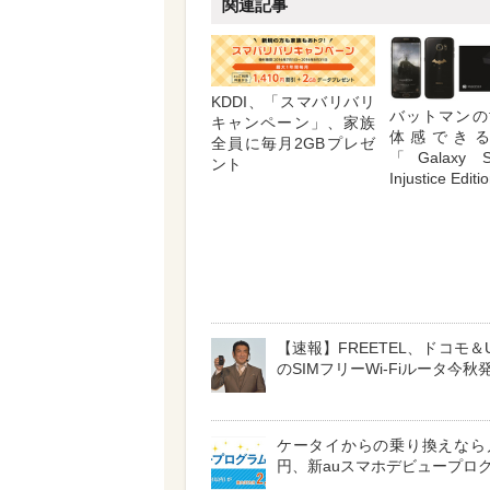
関連記事
KDDI、「スマバリバリ
バットマンの
キャンペーン」、家族
体感でき
全員に毎月2GBプレゼ
「Galaxy S
ント
Injustice Edit
【速報】FREETEL、ドコモ＆
のSIMフリーWi-Fiルータ今秋
ケータイからの乗り換えなら月
円、新auスマホデビュープロ