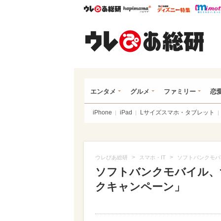
ウレぴあ総研
ハピママ*
ウレぴあ
ウレ
エンタメ
グルメ
ファミリー
恋
iPhone
iPad
Lサイズスマホ・タブレット
>
>
ウレぴあ総研
スマホ・IT
ソフトバンクモバ
ソフトバンクモバイル、ず
クキャンペーン」