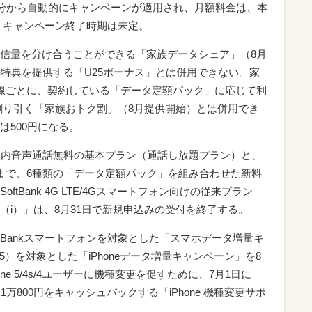
求分から自動的にキャンペーンが適用され、月額料金は、本
る。キャンペーン終了時期は未定。
信量を分け合うことができる「家族データシェア」（8月
の特典を提供する「U25ボーナス」とは併用できない。家
線ごとに、契約している「データ定額パック」に応じて利
0円割り引く「家族おトク割」（8月提供開始）とは併用でき
は500円になる。
国内音声通話無料の基本プラン（通話し放題プラン）と、
）まで、6種類の「データ定額パック」を組み合わせた新料
tBank 4G LTE/4Gスマートフォン向けの従来プラン
（i）」は、8月31日で新規申込みの受付を終了する。
oftBankスマートフォンを対象とした「スマホデータ増量キ
s/5c/5）を対象とした「iPhoneデータ増量キャンペーン」を8
ne 5/4s/4ユーザーに機種変更を促すために、7月1日に
と1万800円をキャッシュバックする「iPhone 機種変更サポ