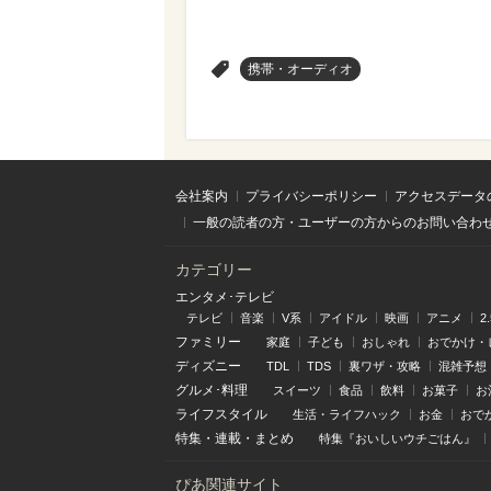
>
携帯・オーディオ
会社案内
プライバシーポリシー
アクセスデータ
一般の読者の方・ユーザーの方からのお問い合わ
カテゴリー
エンタメ･テレビ
テレビ
音楽
V系
アイドル
映画
アニメ
2
ファミリー
家庭
子ども
おしゃれ
おでかけ・
ディズニー
TDL
TDS
裏ワザ・攻略
混雑予想
グルメ･料理
スイーツ
食品
飲料
お菓子
お
ライフスタイル
生活・ライフハック
お金
おで
特集
・
連載
・
まとめ
特集『おいしいウチごはん』
ぴあ関連サイト