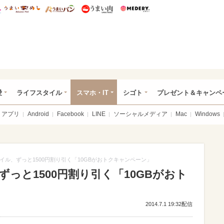
総研 ディズニー特集
mimot.
うまいめし
うまいパン
うまい肉
Medery.
ぴあ総研（うれぴあ）
愛
ライフスタイル
スマホ・IT
シゴト
プレゼント＆キャンペ
アプリ
Android
Facebook
LINE
ソーシャルメディア
Mac
Windows
イル、ずっと1500円割り引く「10GBがおトクキャンペーン」
っと1500円割り引く「10GBがおト
2014.7.1 19:32配信