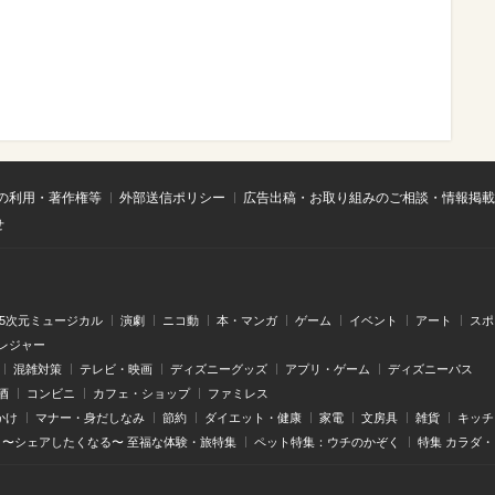
の利用・著作権等
外部送信ポリシー
広告出稿・お取り組みのご相談・情報掲載
せ
.5次元ミュージカル
演劇
ニコ動
本・マンガ
ゲーム
イベント
アート
スポ
レジャー
混雑対策
テレビ・映画
ディズニーグッズ
アプリ・ゲーム
ディズニーパス
酒
コンビニ
カフェ・ショップ
ファミレス
かけ
マナー・身だしなみ
節約
ダイエット・健康
家電
文房具
雑貨
キッチ
〜シェアしたくなる〜 至福な体験・旅特集
ペット特集：ウチのかぞく
特集 カラダ