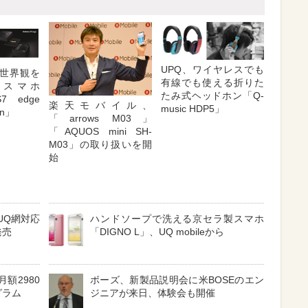
UPQ、ワイヤレスでも
世界観を
有線でも使える折りた
るスマホ
たみ式ヘッドホン「Q-
7 edge
楽天モバイル、
music HDP5」
ion」
「arrows M03」
「AQUOS mini SH-
M03」の取り扱いを開
始
UQ網対応
ハンドソープで洗える京セラ製スマホ
発売
「DIGNO L」、UQ mobileから
額2980
ボーズ、新製品説明会に米BOSEのエン
グラム
ジニアが来日、体験会も開催