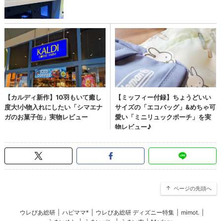
ページの先頭へ
ウレぴあ総研
|
ハピママ*
|
ウレぴあ総研 ディズニー特集
|
mimot.
|