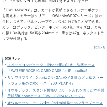
で、爪の長い女性でも簡単に開閉できるようになった。
「OWL-MAWP08」は、カードが収納できるインナーポケット
を備える。カラーはクリア。「OWL-MAWP07シリーズ」はカ
ラビナつきで、ベルトループやカバンに下げることができる。
カラーはブラック、ピンク、ホワイトの3色。サイズは、とも
に幅113×奥行き15×高さ204mmで、重さは47g。ネックストラ
ップが付属する。
BCN＋R
関連リンク
スペックコンピュータ、iPhone用の防水・防塵ケース
「WATERPROOF IC CARD CASE for iPhone5s/5」
サンワサプライ、Xperia Z や GALAXY S III など大型スマー
トフォン用の防水ケース「200-PDA114」
オウルテック、スタンド機能やICカード入れを備えた本革製
手帳型iPhoneケース「OWL-CVIP44シリーズ」
オウルテック、デニム地のiPad mini Retinaフラップケース