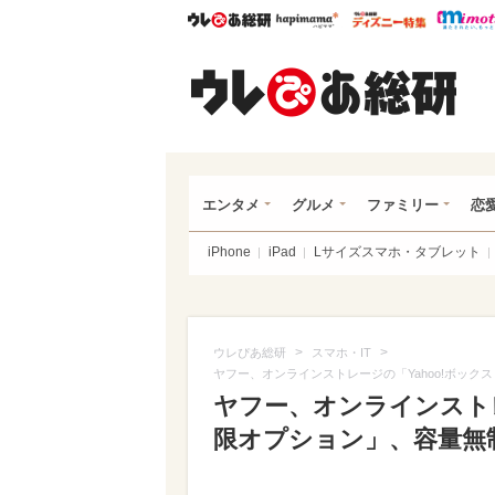
ウレぴあ総研
ハピママ*
ウレぴあ
ウレ
エンタメ
グルメ
ファミリー
恋
iPhone
iPad
Lサイズスマホ・タブレット
>
>
ウレぴあ総研
スマホ・IT
ヤフー、オンラインストレージの「Yahoo!ボック
ヤフー、オンラインストレ
限オプション」、容量無