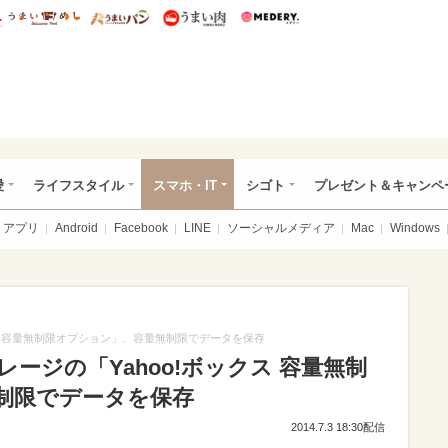
総研 ディズニー特集
mimot.
うまいめし
うまいパン
うまい肉
Medery.
ぴあ総研（うれぴあ）
愛
ライフスタイル
スマホ・IT
シゴト
プレゼント＆キャンペ
アプリ
Android
Facebook
LINE
ソーシャルメディア
Mac
Windows
ス 容量無制限オプション」、容量無制限でデータを保存
ージの「Yahoo!ボックス 容量無制
制限でデータを保存
2014.7.3 18:30配信