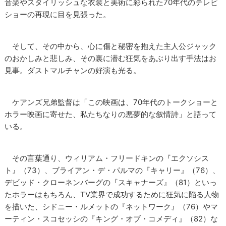
音楽やスタイリッシュな衣装と美術に彩られた70年代のテレビ
ショーの再現に目を見張った。
そして、その中から、心に傷と秘密を抱えた主人公ジャック
のおかしみと悲しみ、その裏に潜む狂気をあぶり出す手法はお
見事。ダストマルチャンの好演も光る。
ケアンズ兄弟監督は「この映画は、70年代のトークショーと
ホラー映画に寄せた、私たちなりの悪夢的な叙情詩」と語って
いる。
その言葉通り、ウィリアム・フリードキンの『エクソシス
ト』（73）、ブライアン・デ・パルマの『キャリー』（76）、
デビッド・クローネンバーグの『スキャナーズ』（81）といっ
たホラーはもちろん、TV業界で成功するために狂気に陥る人物
を描いた、シドニー・ルメットの『ネットワーク』（76）やマ
ーティン・スコセッシの『キング・オブ・コメディ』（82）な