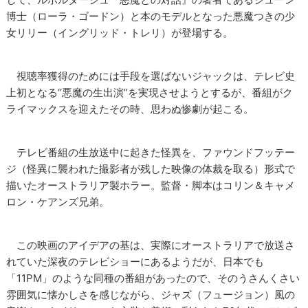
博士（ローラ・ゴードン）と本のモデルとなった悪魔つきの少
女リリー（イングリッド・トレリ）が登場する。
視聴率獲得のためには手段を選ばないジャックは、テレビ史
上初となる“悪魔の生出演”を実現させようとするが、番組がク
ライマックスを迎えたその時、思わぬ惨劇が起こる。
テレビ番組の生放送中に起きた怪異を、ファウンドフッテー
ジ（怪異に襲われた撮影者が残した映像の体裁を取る）形式で
描いたオーストラリア製ホラー。監督・脚本はコリン＆キャメ
ロン・ケアンズ兄弟。
この映画のアイデアの基は、実際にオーストラリアで放送さ
れていた深夜のテレビショーにあるようだが、日本でも
「11PM」のような同種の番組があったので、そのうさんくさい
雰囲気に懐かしさを感じながら、ジャズ（フュージョン）風の