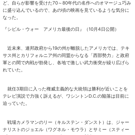
ど、自らが影響を受けた70～80年代の名作へのオマージュ巧み
に盛り込んでいるので、あの頃の映画を見ているような気分に
なった。
『シビル・ウォー アメリカ最後の日』（10月4日公開）
近未来、連邦政府から19の州が離脱したアメリカでは、テキ
サス州とカリフォルニア州の同盟からなる「西部勢力」と政府
軍との間で内戦が勃発し、各地で激しい武力衝突が繰り広げら
れていた。
就任3期目に入った権威主義的な大統領は勝利が近いことを
テレビ演説で力強く訴えるが、ワシントンD.C.の陥落は目前に
迫っていた。
戦場カメラマンのリー（キルステン・ダンスト）は、ジャー
ナリストのジョエル（ワグネル・モウラ）とサミー（スティー