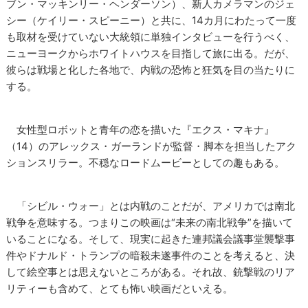
ブン・マッキンリー・ヘンダーソン）、新人カメラマンのジェ
シー（ケイリー・スピーニー）と共に、14カ月にわたって一度
も取材を受けていない大統領に単独インタビューを行うべく、
ニューヨークからホワイトハウスを目指して旅に出る。だが、
彼らは戦場と化した各地で、内戦の恐怖と狂気を目の当たりに
する。
女性型ロボットと青年の恋を描いた『エクス・マキナ』
（14）のアレックス・ガーランドが監督・脚本を担当したアク
ションスリラー。不穏なロードムービーとしての趣もある。
「シビル・ウォー」とは内戦のことだが、アメリカでは南北
戦争を意味する。つまりこの映画は“未来の南北戦争”を描いて
いることになる。そして、現実に起きた連邦議会議事堂襲撃事
件やドナルド・トランプの暗殺未遂事件のことを考えると、決
して絵空事とは思えないところがある。それ故、銃撃戦のリア
リティーも含めて、とても怖い映画だといえる。