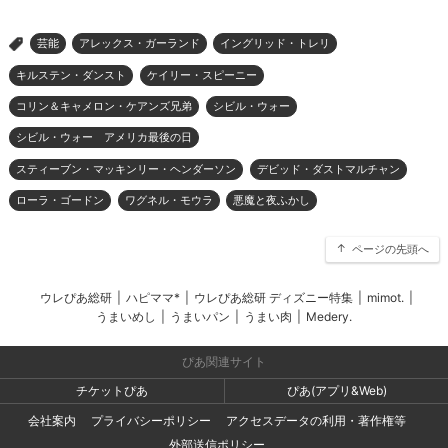
芸能
アレックス・ガーランド
イングリッド・トレリ
>
キルステン・ダンスト
ケイリー・スピーニー
コリン＆キャメロン・ケアンズ兄弟
シビル・ウォー
シビル・ウォー アメリカ最後の日
スティーブン・マッキンリー・ヘンダーソン
デビッド・ダストマルチャン
ローラ・ゴードン
ワグネル・モウラ
悪魔と夜ふかし
ページの先頭へ
ウレぴあ総研
|
ハピママ*
|
ウレぴあ総研 ディズニー特集
|
mimot.
|
うまいめし
|
うまいパン
|
うまい肉
|
Medery.
ぴあ関連サイト
チケットぴあ
ぴあ(アプリ&Web)
会社案内
プライバシーポリシー
アクセスデータの利用・著作権等
外部送信ポリシー