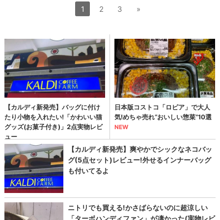
1
2
3
»