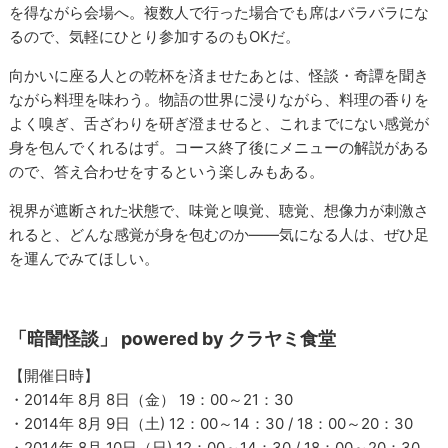
を得ながら会場へ。複数人で行った場合でも席はバラバラにな
るので、気軽にひとり参加するのもOKだ。
向かいに座る人との乾杯を済ませたあとは、怪談・奇譚を聞き
ながら料理を味わう。物語の世界に浸りながら、料理の香りを
よく嗅ぎ、舌ざわりを研ぎ澄ませると、これまでにない感覚が
身を包んでくれるはず。コース終了後にメニューの解説がある
ので、答え合わせをするという楽しみもある。
視界が遮断された状態で、味覚と嗅覚、聴覚、想像力が刺激さ
れると、どんな感覚が身を包むのか――気になる人は、ぜひ足
を運んでみてほしい。
「暗闇怪談」 powered by クラヤミ食堂
【開催日時】
・2014年 8月 8日（金） 19：00～21：30
・2014年 8月 9日（土) 12：00～14：30 / 18：00～20：30
・2014年 8月 10日（日) 12：00～14：30 / 18：00～20：30