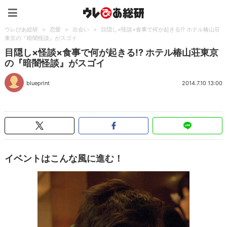
ウレぴあ総研（うれぴあ）
ウレぴあ総研
>
恋愛
>
出会い
>
目隠し×怪談×食事で何が起きる!? ホテル椿山荘
東京の『暗闇怪談』がスゴイ
目隠し×怪談×食事で何が起きる!? ホテル椿山荘東京
の『暗闇怪談』がスゴイ
blueprint
2014.7.10 13:00
イベントはこんな風に進む！