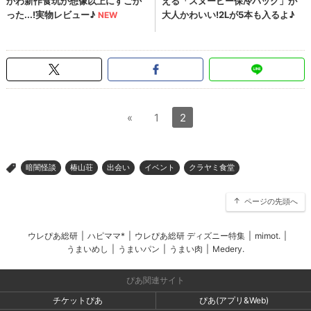
«
1
2
暗闇怪談
椿山荘
出会い
イベント
クラヤミ食堂
>
ページの先頭へ
ウレぴあ総研
|
ハピママ*
|
ウレぴあ総研 ディズニー特集
|
mimot.
|
うまいめし
|
うまいパン
|
うまい肉
|
Medery.
ぴあ関連サイト
チケットぴあ
ぴあ(アプリ&Web)